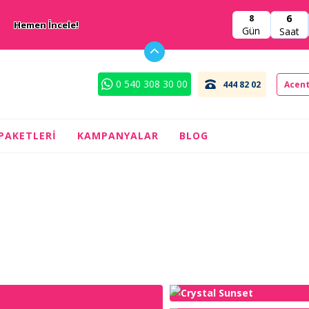
6
8
Hemen İncele!
Gün
Saat
0 540 308 30 00
444 82 02
Acent
 PAKETLERI
KAMPANYALAR
BLOG