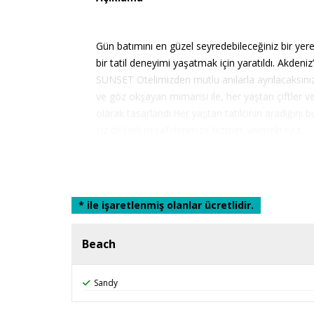
Gün batımını en güzel seyredebileceğiniz bir ye
bir tatil deneyimi yaşatmak için yaratıldı. Akden
SUNSET Otelimizden mutlu anılarla ayrılacaksınız.Ot
ve göz okşayan mimarisi ile, her yaştan çiftler ve 
olarak tasarlandı.Her yaştan tatilcinin aradığını bu
siz değerli misafirlerimize hizmet vermekteyiz.
Lokasyon Bilgisi
* ile işaretlenmiş olanlar ücretlidir.
Antalya Havalanı`na 65 km, Antalya şehir merke
Beach
Sahil Bilgisi
Sandy