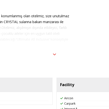
re konumlanmış olan otelimiz, size unutulmaz
iz’in CRYSTAL sularına bakan manzarası ile
elimiz, alışılmışın dışında etkileyici, farklı
çocuklu aileler için en uygun tatil oteli
labileceği ‘Ultimate All Inclusive’ konseptiyle
zine ise 70 km mesafededir.
Facility
Aircon
Carpark
İnternet *