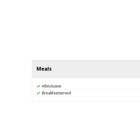
Denize 250 m mesafede bulunan tesisin 40 m u
Şemsiye, şezlong, minder ve plaj havlusu ücretsi
Meals
Allinclusive
Breakfastserved