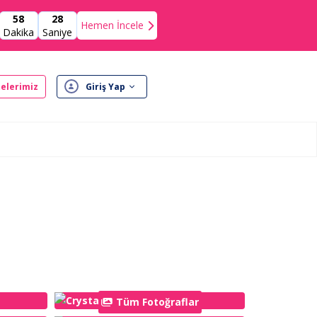
58
27
Hemen İncele
Dakika
Saniye
elerimiz
Giriş Yap
Tüm Fotoğraflar