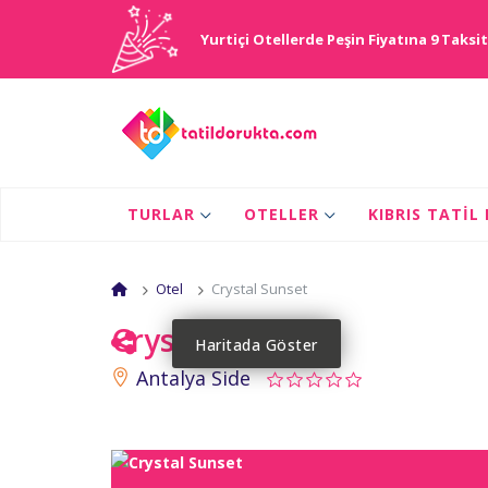
Yurtiçi Otellerde Peşin Fiyatına 9 Taksit
TURLAR
OTELLER
KIBRIS TATIL
Otel
Crystal Sunset
Crystal Sunset
Haritada Göster
Antalya Side