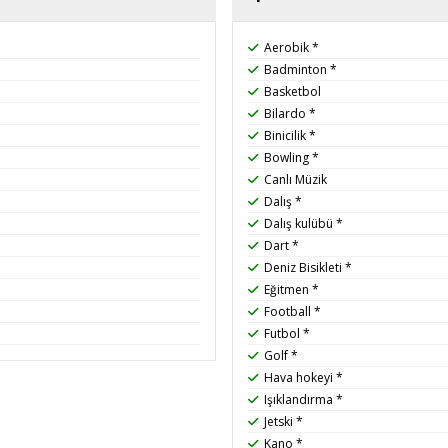
Aerobik *
Badminton *
Basketbol
Bilardo *
Binicilik *
Bowling *
Canlı Müzik
Dalış *
Dalış kulübü *
Dart *
Deniz Bisikleti *
Eğitmen *
Football *
Futbol *
Golf *
Hava hokeyi *
Işıklandırma *
Jetski *
Kano *