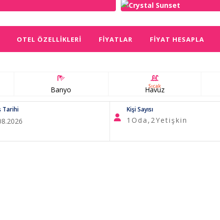
OTEL ÖZELLIKLERI
FIYATLAR
FIYAT HESAPLA
Sıcak
Banyo
Havuz
ş Tarihi
Kişi Sayısı
1
Oda,
2
Yetişkin