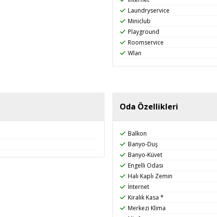
zunluğunda, kumdan oluşan plajı mevcut.
Laundryservice
z.
Miniclub
Playground
Roomservice
Wlan
Oda Özellikleri
Balkon
Banyo-Duş
Banyo-Küvet
Engelli Odası
Halı Kaplı Zemin
İnternet
Kiralık Kasa *
Merkezi Klima