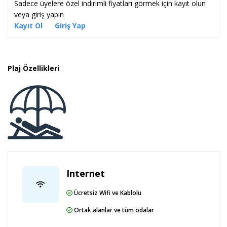
Sadece üyelere özel indirimli fiyatları görmek için kayıt olun
veya giriş yapın
Lokasyon Bilgisi
Kayıt Ol
Giriş Yap
Manavgat`a 15 km, Side`ye 12 km, Antalya
Havaalanı`na ise 55 km uzaklıktadır.
Plaj Özellikleri
Sahil Bilgisi
Hotel Turan Prince Residence, Altın kumlu ve Mavi
Bayrak sahibi plaja sıfır konumdadır.
Internet
Ücretsiz Wifi ve Kablolu
Ortak alanlar ve tüm odalar