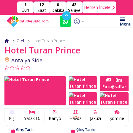
12
0
41
5
Hemen İncele
Gün
Saat
Dakika
Saniye
Otel
Hotel Turan Prince
Hotel Turan Prince
Antalya Side
Tüm
Fotoğraflar
Sıcak
Kişi
Yatak O.
Banyo
Havuz
Jakuzi
Şömine
Giriş Tarihi
Çıkış Tarihi