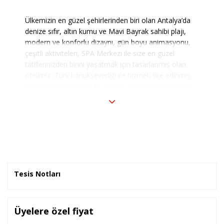
Ülkemizin en güzel şehirlerinden biri olan Antalya’da
denize sıfır, altın kumu ve Mavi Bayrak sahibi plajı,
modern ve konforlu dizaynı, gün boyu animasyonu,
çeşitli aktiviteleri, SPA Merkezi ile size en güzel
tatillerinizden birini yaşatmak için tasarlanmış olan
otelimiz ,Türk konukseverliği ile hizmeti ilke edinmiş
profesyonel kadrosu ile sizlere unutamayacağınız bir
tatil sunmaktadır.ürk mutfağının yanı sıra Dünya
mutfağından zengin seçenekler sunulan Ana
Restaurant, bir yanınızda Akdenizin eşsiz güzelliği, bir
yanınızda tesisin yemyeşil doğası ve birbirinden
lezzetli balık çeşitlerinin sunulduğu Turquoise Fish
Restaurant, yemeğin ve serinliğin adresi fast - food
yiyecek alternatifleri ve içecekleriyle Snack Bar size
Tesis Notları
doyumsuz bir lezzet şöleni sunar.Gün boyu deneyimli
animasyon kadromuzla eğlenceli zamanlar
geçirebilirisiniz.Çocuklarınız için otelimiz de bulunan
Mini Club`da eğlenip güzel vakit geçirebilir.
Üyelere özel fiyat