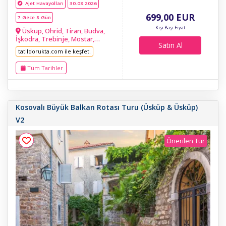
Ajet Havayolları
30.08.2026
699
,00
EUR
7 Gece 8 Gün
Kişi Başı Fiyat
Üsküp, Ohrid, Tiran, Budva,
İşkodra, Trebinje, Mostar,
Satın Al
Saraybosna, Belgrad
tatildorukta.com ile keşfet.
Tüm Tarihler
Kosovalı Büyük Balkan Rotası Turu (Üsküp & Üsküp)
V2
Önerilen Tur