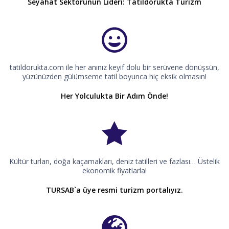
Seyahat Sektörünün Lideri: Tatildorukta Turizm
tatildorukta.com ile her anınız keyif dolu bir serüvene dönüşsün,
yüzünüzden gülümseme tatil boyunca hiç eksik olmasın!
Her Yolculukta Bir Adım Önde!
Kültür turları, doğa kaçamakları, deniz tatilleri ve fazlası… Üstelik
ekonomik fiyatlarla!
TURSAB`a üye resmi turizm portalıyız.