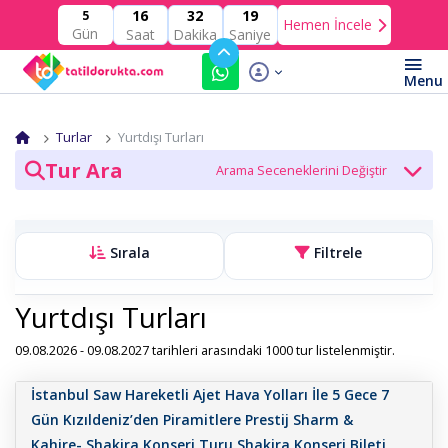
16
32
18
5
Hemen İncele
Gün
Saat
Dakika
Saniye
Turlar
Yurtdışı Turları
Tur Ara
Tur Kategori
Sırala
Filtrele
Tarih
Yurtdışı Turları
09.08.2026 - 09.08.2027 tarihleri arasındaki 1000 tur listelenmiştir.
Tur Ara
İstanbul Saw Hareketli Ajet Hava Yolları İle 5 Gece 7
Gün Kızıldeniz’den Piramitlere Prestij Sharm &
Kahire- Shakira Konseri Turu Shakira Konseri Bileti,