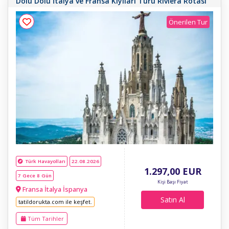
Dolu Dolu İtalya ve Fransa Kıyıları Turu Riviera Rotası
Önerilen Tur
Türk Havayolları
22.08.2026
1.297
,00
EUR
7 Gece 8 Gün
Kişi Başı Fiyat
Fransa İtalya İspanya
Satın Al
tatildorukta.com ile keşfet.
Tüm Tarihler