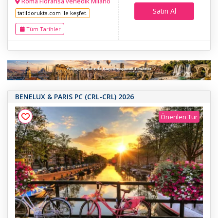
Roma Floransa venedik Milano
Satın Al
tatildorukta.com ile keşfet.
Tüm Tarihler
BENELUX & PARIS PC (CRL-CRL) 2026
Önerilen Tur