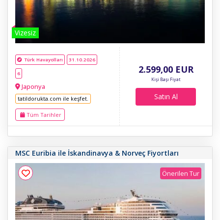
Vizesiz
Türk Havayolları
31.10.2026
2.599
,00
EUR
6
Kişi Başı Fiyat
Japonya
Satın Al
tatildorukta.com ile keşfet.
Tüm Tarihler
MSC Euribia ile İskandinavya & Norveç Fiyortları
Önerilen Tur