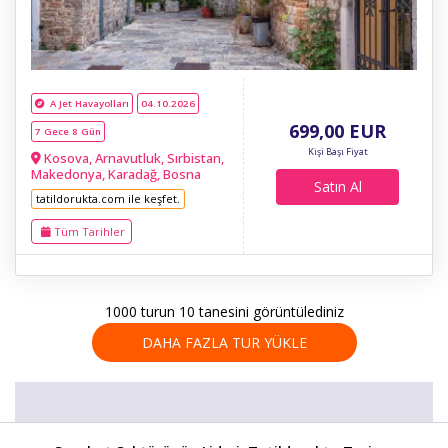
A Jet Havayolları
04.10.2026
699
,00
EUR
7 Gece 8 Gün
Kişi Başı Fiyat
Kosova, Arnavutluk, Sırbistan,
Makedonya, Karadağ, Bosna
Satın Al
tatildorukta.com ile keşfet.
Tüm Tarihler
1000 turun 10 tanesini görüntülediniz
DAHA FAZLA TUR YÜKLE