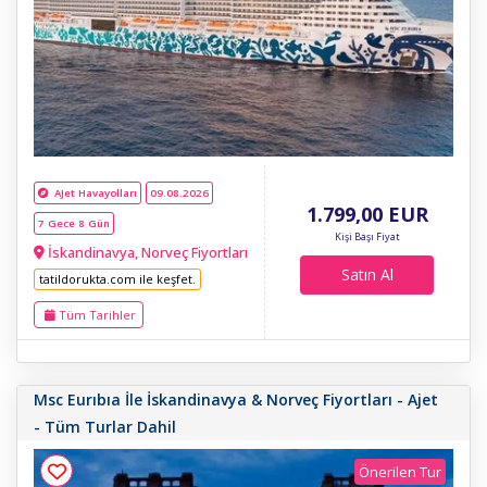
AJet Havayolları
09.08.2026
1.799
,00
EUR
7 Gece 8 Gün
Kişi Başı Fiyat
İskandinavya, Norveç Fiyortları
Satın Al
tatildorukta.com ile keşfet.
Tüm Tarihler
Msc Eurıbıa İle İskandinavya & Norveç Fiyortları - Ajet
- Tüm Turlar Dahil
Önerilen Tur