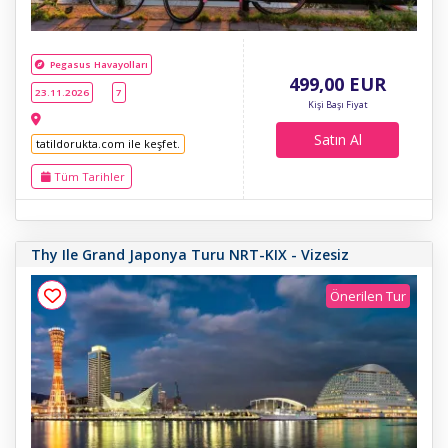
Pegasus Havayolları
499
,00
EUR
23.11.2026
7
Kişi Başı Fiyat
Satın Al
tatildorukta.com ile keşfet.
Tüm Tarihler
Thy Ile Grand Japonya Turu NRT-KIX - Vizesiz
Önerilen Tur