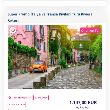
Süper Promo İtalya ve Fransa Kıyıları Turu Riviera
Rotası
Önerilen Tur
Türk Havayolları
09.08.2026
1.147
,00
EUR
7 Gece 8 Gün
Kişi Başı Fiyat