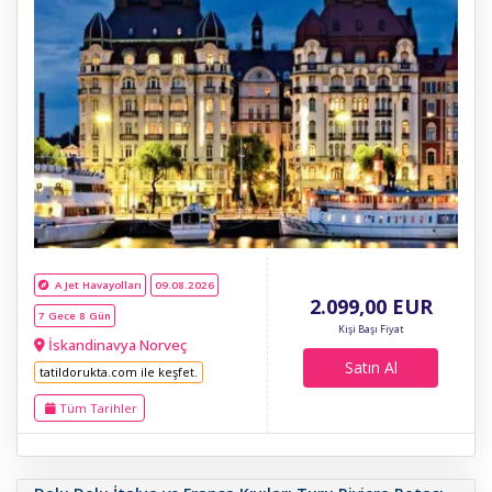
A Jet Havayolları
09.08.2026
2.099
,00
EUR
7 Gece 8 Gün
Kişi Başı Fiyat
İskandinavya Norveç
Satın Al
tatildorukta.com ile keşfet.
Tüm Tarihler