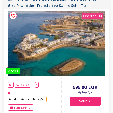
Giza Piramitleri Transferi ve Kahire Şehir Tu
Önerilen Tur
Vizesiz
24.11.2026
5
999
,00
EUR
Kişi Başı Fiyat
tatildorukta.com ile keşfet.
Satın Al
Tüm Tarihler