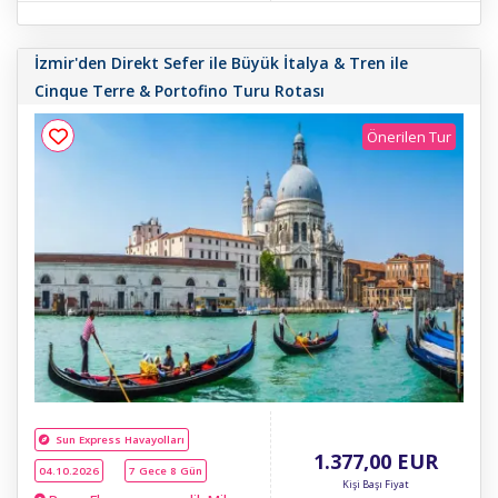
İzmir'den Direkt Sefer ile Büyük İtalya & Tren ile
Cinque Terre & Portofino Turu Rotası
Önerilen Tur
Sun Express Havayolları
1.377
,00
EUR
04.10.2026
7 Gece 8 Gün
Kişi Başı Fiyat