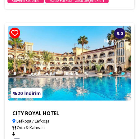
Güvenli Ödeme
Vade Farksız Taksit Seçenekleri
9.0
Muhteşem
%20 İndirim
CITY ROYAL HOTEL
Lefkoşa / Lefkoşa
Oda & Kahvaltı