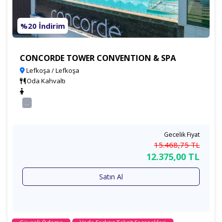
%20 İndirim
CONCORDE TOWER CONVENTION & SPA
Lefkoşa / Lefkoşa
Oda Kahvaltı
...
Gecelik Fiyat
15.468
,75
TL
12.375
,00
TL
Satın Al