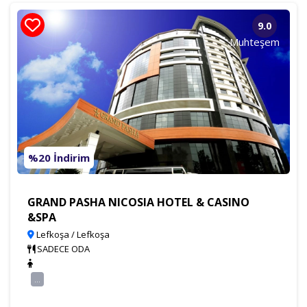
9.0
Muhteşem
%20 İndirim
GRAND PASHA NICOSIA HOTEL & CASINO
&SPA
Lefkoşa / Lefkoşa
SADECE ODA
...