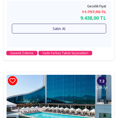
Gecelik Fiyat
11.797
,50
TL
9.438
,00
TL
Satın Al
Güvenli Ödeme
Vade Farksız Taksit Seçenekleri
7.2
Çok İyi