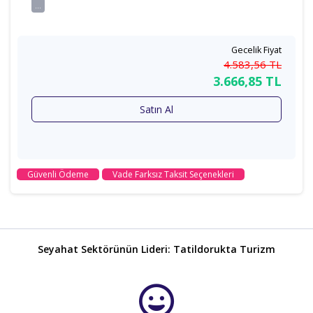
...
Gecelik Fiyat
4.583
,56
TL
3.666
,85
TL
Satın Al
Güvenli Ödeme
Vade Farksız Taksit Seçenekleri
Seyahat Sektörünün Lideri: Tatildorukta Turizm