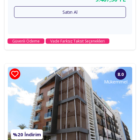
Satın Al
Güvenli Ödeme
Vade Farksız Taksit Seçenekleri
8.0
Mükemmel
%20 İndirim