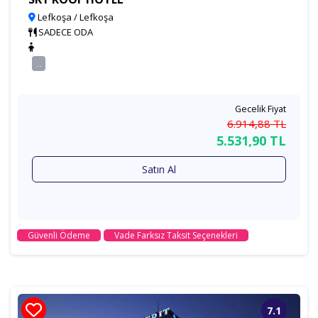
Lefkoşa / Lefkoşa
SADECE ODA
...
Gecelik Fiyat
6.914
,88
TL
5.531
,90
TL
Satın Al
Güvenli Ödeme
Vade Farksız Taksit Seçenekleri
7.1