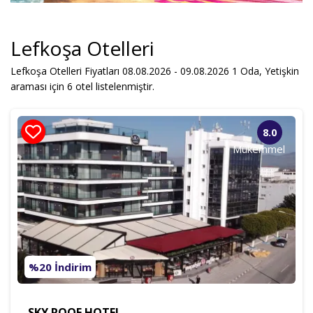
Yetişkin
Çocuk
Lefkoşa Otelleri
Lefkoşa Otelleri Fiyatları 08.08.2026 - 09.08.2026
1
Oda,
Yetişkin
Sadece Müsait Oteller
araması için 6 otel listelenmiştir.
Otel Ara
8.0
Mükemmel
%20 İndirim
SKY ROOF HOTEL