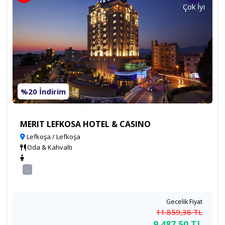
Çok İyi
%20 İndirim
MERIT LEFKOSA HOTEL & CASINO
Lefkoşa / Lefkoşa
Oda & Kahvaltı
...
Gecelik Fiyat
11.859
,38
TL
9.487
,50
TL