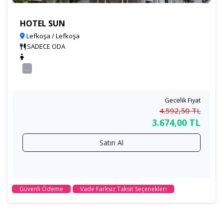
HOTEL SUN
Lefkoşa / Lefkoşa
SADECE ODA
...
Gecelik Fiyat
4.592
,50
TL
3.674
,00
TL
Satın Al
Güvenli Ödeme
Vade Farksız Taksit Seçenekleri