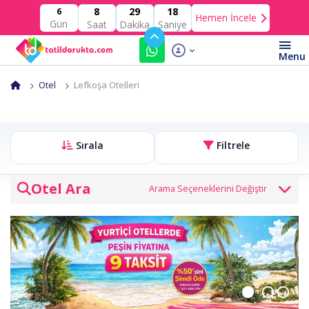
8
29
18
6
Hemen İncele
Gün
Saat
Dakika
Saniye
Otel
Lefkoşa Otelleri
Sırala
Filtrele
Otel Ara
Otel veya bölge
Giriş Tarihi
Çıkış Tarihi