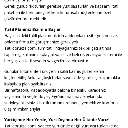
Gerek günübirlik turlar, gerekse yurt dışı turları ve kapsamlı tatil
paketleri ile hem bireysel hem kurumsal müşterilerine özel
çözümler üretmektedir.
Tatil Planınız Bizimle Başlar
Hayalinizdeki tatili planlamak için artık onlarca site gezmenize,
onlarca firma ile görüşmenize gerek yok.
Tatildorukta.com, tüm tatil ihtiyaçlarınızı tek bir çatı altında
toplamış, kullanımı kolay altyapısı ve hızlı rezervasyon sistemi ile
her yaştan tatil severin vazgeçilmezi olmuştur.
Günübirlik turlar ile Türkiye’nin saklı kalmış güzelliklerini
keşfedebilir, Ankara çıkışlı turlar sayesinde şehir dışı kaçamakları
kolaylıkla planlayabilirsiniz.
Bir haftasonu Kapadokya’da balona binebilir, Karadeniz
yaylalarında yeşile doyar, Ege’nin masmavi koylarında
serinleyebilirsiniz. Üstelik tamamı rehberli, yemekli ve konforlu
ulaşım imkanlarıyla!
Yurtiçinde Her Yerde, Yurt Dışında Her Ülkede Varız!
Tatildorukta.com, sadece yurtiçinde değil; yurt dışı turları ile de