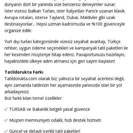
dünyanın dört bir yanında size benzersiz deneyimler sunar.
İster vizesiz Balkan Turları, ister İtalya’dan Paris’e uzanan klasik
Avrupa rotaları, isterse Tayland, Dubai, Maldivler gibi uzak
destinasyonlar... Hepsi uzman kadromuzla ve %100 güvenceyle
organize edilir.
Yurt dışı turları kategorisinde vizesiz seyahat avantajı, Türkçe
rehber, uygun ödeme seçenekleri ve kampanyalı tatil paketleri ile
her kesimden müşteriye hitap ederiz. Pasaportunuzu hazırlayın,
hayalinizdeki ülkeye adım atmanız için geri sayım başlasın!
Tatildorukta Farkı
Tatildorukta.com olarak biz; yalnızca bir seyahat acentesi değil,
aynı zamanda tatilinizin her aşamasında yanınızda olan bir yol
arkadaşınızız.
Bizi farklı kılan temel özellikler:
✅ TÜRSAB ve Bakanlık belgeli yasal güvence
✅ Müşteri memnuniyeti odaklı, hızlı destek hizmeti
✅ Güncel ve detaylı içerikli tatil paketleri