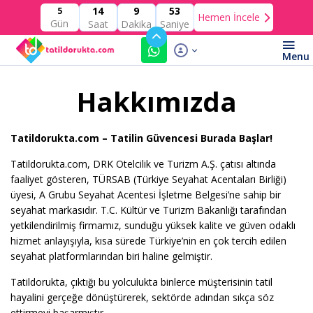
14
9
53
5
Hemen İncele
Gün
Saat
Dakika
Saniye
Hakkımızda
Tatildorukta.com – Tatilin Güvencesi Burada Başlar!
Tatildorukta.com, DRK Otelcilik ve Turizm A.Ş. çatısı altında
faaliyet gösteren, TÜRSAB (Türkiye Seyahat Acentaları Birliği)
üyesi, A Grubu Seyahat Acentesi İşletme Belgesi’ne sahip bir
seyahat markasıdır. T.C. Kültür ve Turizm Bakanlığı tarafından
yetkilendirilmiş firmamız, sunduğu yüksek kalite ve güven odaklı
hizmet anlayışıyla, kısa sürede Türkiye’nin en çok tercih edilen
seyahat platformlarından biri haline gelmiştir.
Tatildorukta, çıktığı bu yolculukta binlerce müşterisinin tatil
hayalini gerçeğe dönüştürerek, sektörde adından sıkça söz
ettirmeyi başarmıştır.