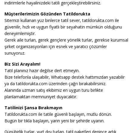
indirimlerle hayalinizdeki tatili gerçekleştirebilirsiniz.
Müşterilerimizin Gözünden Tatildorukta
Sitemizi kullanan yüz binlerce tatil sever, tatildorukta.com ile
güvenilir, hızlı ve uygun fiyatlı bir seyahatin mümkün olduğunu
deneyimlemiştir.
Gerek aile turları, gerek gençlere yönelik turlar, gerekse kurumsal
şirket organizasyonları için esnek ve yaratıcı çözümler
sunuyoruz.
Biz Sizi Arayalım!
Tatil planınız hazır değilse dert etmeyin.
Bize telefonla ulaşabilir, Whatsapp destek hattımızdan yazabilir
ya da tatildorukta.com üzerinden çağrı bırakabilirsiniz.
Alanında uzman satış ekibimiz en uygun turu birlikte
planlamaktan memnuniyet duyacaktır.
Tatilinizi Şansa Bırakmayın
Tatildorukta.com ile tatile güvenli başlayın, mutlu dönün.
Bugün bir tıkla başlayın, yarın yeni bir şehirde uyanın.
Günübirlik turlar, yurt dışı turları, tatil paketleri denince artık