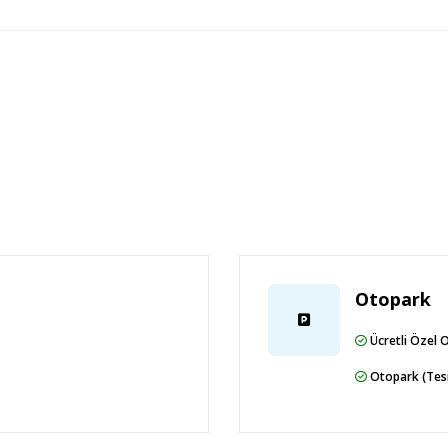
n Prince World, Manavgat’a 12 km uzaklıkta,
limanı`na ise 75 km uzaklıktadır.
Otopark
Ücretli Özel 
Otopark (Tesi