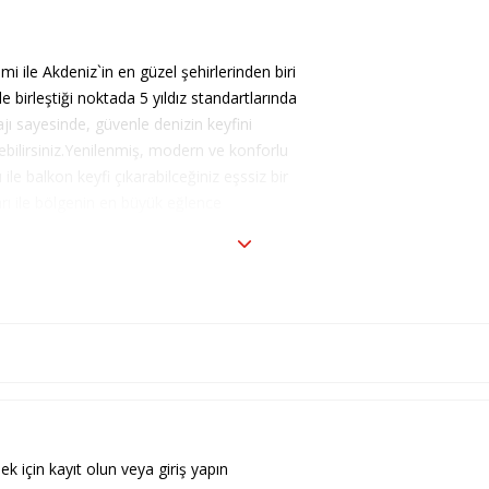
i ile Akdeniz`in en güzel şehirlerinden biri
e birleştiği noktada 5 yıldız standartlarında
jı sayesinde, güvenle denizin keyfini
çirebilirsiniz.Yenilenmiş, modern ve konforlu
le balkon keyfi çıkarabilceğiniz eşssiz bir
rı ile bölgenin en büyük eğlence
imasyon ve mini klüp ekibi ile hem siz hem
eyfine varmış olursunuz.Kişisel bakım ve
le içinde bulundurduğu hamam ve sauna
e rahatlamanızı sağlar. Size en güzel
an otelimiz Türk konukseverliği ile hizmeti ilke
ınız bir tatili sunmaktadır.
ek için kayıt olun veya giriş yapın