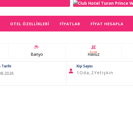
OTEL ÖZELLIKLERI
FIYATLAR
FIYAT HESAPLA
Sıcak
Banyo
Havuz
ş Tarihi
Kişi Sayısı
1
Oda,
2
Yetişkin