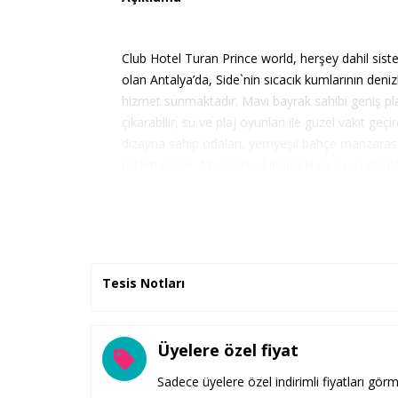
Club Hotel Turan Prince world, herşey dahil sistem
olan Antalya’da, Side`nin sıcacık kumlarının denizl
hizmet sunmaktadır. Mavi bayrak sahibi geniş pla
çıkarabilir, su ve plaj oyunları ile güzel vakit ge
dizayna sahip odaları, yemyeşil bahçe manzarası i
ortam sunar. Akuaparkı, lunaparkı ve oyun alanla
merkezlerinden biridir. Tüm gün, profesyonel an
de çocuğunuz çeşitli aktiviteler ile eğlencenin k
rahatlama alanlarından biri olan SPA merkezi i
odaları sayesinde tüm yorgunluğunuzu atmanızı v
tatillerinizden birini yaşatmak için tasarlanmış ol
Tesis Notları
edinmiş profesyonel kadrosu sizlere unutamayacağ
Üyelere özel fiyat
Lokasyon Bilgisi
Sadece üyelere özel indirimli fiyatları görm