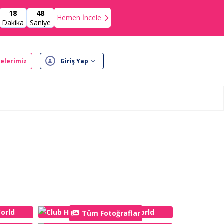
18
46
Hemen İncele
Dakika
Saniye
elerimiz
Giriş Yap
Tüm Fotoğraflar