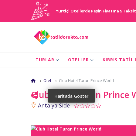
Yurtiçi Otellerde Peşin Fiyatına 9 Taksit
TURLAR
OTELLER
KIBRIS TATIL
Otel
Club Hotel Turan Prince World
Club Hotel Turan Prince 
Haritada Göster
Antalya Side