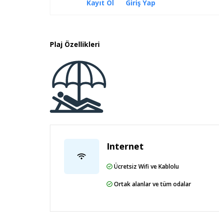
Kayıt Ol
Giriş Yap
Manavgat, Kızılağaç`ta bulunan Club Hotel Tura
Antik Şehir Side’ye 15 km uzaklıkta, Antalya Hava
Plaj Özellikleri
Sahil Bilgisi
Denize sıfır konumda,özel plaj.
Internet
Ücretsiz Wifi ve Kablolu
Ortak alanlar ve tüm odalar