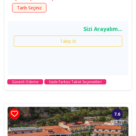
Tarih Seçiniz
Sizi Arayalım...
Talep Et
Güvenli Ödeme
Vade Farksız Taksit Seçenekleri
7.6
Çok İyi