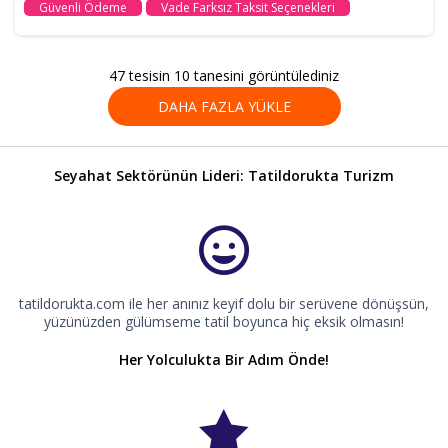
Güvenli Ödeme
Vade Farksız Taksit Seçenekleri
47 tesisin 10 tanesini görüntülediniz
DAHA FAZLA YÜKLE
Seyahat Sektörünün Lideri: Tatildorukta Turizm
tatildorukta.com ile her anınız keyif dolu bir serüvene dönüşsün,
yüzünüzden gülümseme tatil boyunca hiç eksik olmasın!
Her Yolculukta Bir Adım Önde!