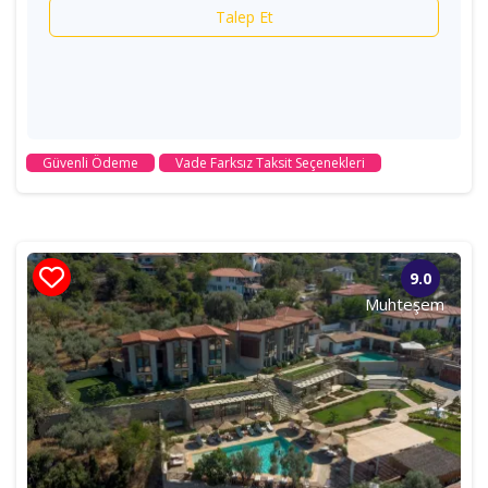
Talep Et
Güvenli Ödeme
Vade Farksız Taksit Seçenekleri
9.0
Muhteşem