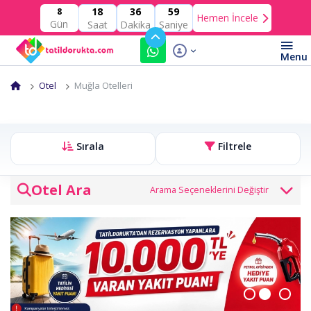
18
36
58
8
Hemen İncele
Gün
Saat
Dakika
Saniye
Otel
Muğla Otelleri
Sırala
Filtrele
Otel Ara
Otel veya bölge
Giriş Tarihi
Çıkış Tarihi