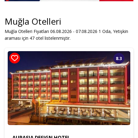
Yetişkin
Çocuk
Muğla Otelleri
Muğla Otelleri Fiyatları 06.08.2026 - 07.08.2026
1
Oda,
Yetişkin
Sadece Müsait Oteller
araması için 47 otel listelenmiştir.
Otel Ara
8.3
Mükemmel
AURASIA DESIGN HOTEL