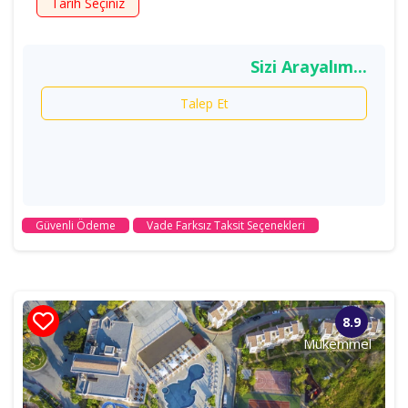
Tarih Seçiniz
Sizi Arayalım...
Talep Et
Güvenli Ödeme
Vade Farksız Taksit Seçenekleri
8.9
Mükemmel