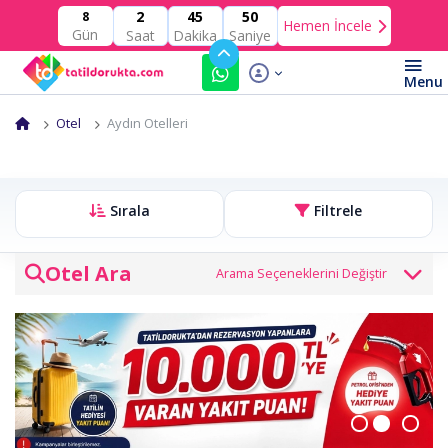
2
45
49
8
Hemen İncele
Gün
Saat
Dakika
Saniye
Otel
Aydın Otelleri
Sırala
Filtrele
Otel Ara
Otel veya bölge
Giriş Tarihi
Çıkış Tarihi