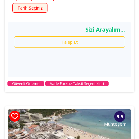
Tarih Seçiniz
Sizi Arayalım...
Talep Et
Güvenli Ödeme
Vade Farksız Taksit Seçenekleri
9.9
Muhteşem