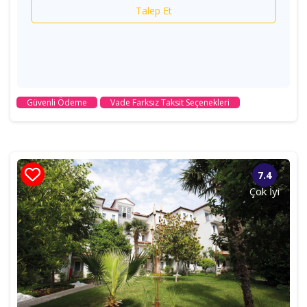
Talep Et
Güvenli Ödeme
Vade Farksız Taksit Seçenekleri
7.4
Çok İyi