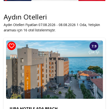
Yetişkin
Çocuk
Aydın Otelleri
Aydın Otelleri Fiyatları 07.08.2026 - 08.08.2026
1
Oda,
Yetişkin
Sadece Müsait Oteller
araması için 16 otel listelenmiştir.
Otel Ara
7.9
Çok İyi
JURA HOTELS ADA BEACH