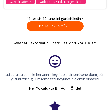
Güvenli Ödeme
Vade Farksız Taksit Seçenekleri
16 tesisin 10 tanesini görüntülediniz
DAHA FAZLA YÜKLE
Seyahat Sektörünün Lideri: Tatildorukta Turizm
tatildorukta.com ile her anınız keyif dolu bir serüvene dönüşsün,
yüzünüzden gülümseme tatil boyunca hiç eksik olmasın!
Her Yolculukta Bir Adım Önde!