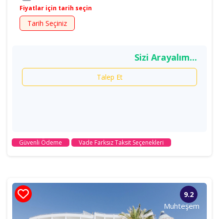
Fiyatlar için tarih seçin
Tarih Seçiniz
Sizi Arayalım...
Talep Et
Güvenli Ödeme
Vade Farksız Taksit Seçenekleri
9.2
Muhteşem