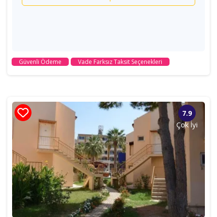
Güvenli Ödeme
Vade Farksız Taksit Seçenekleri
7.9
Çok İyi