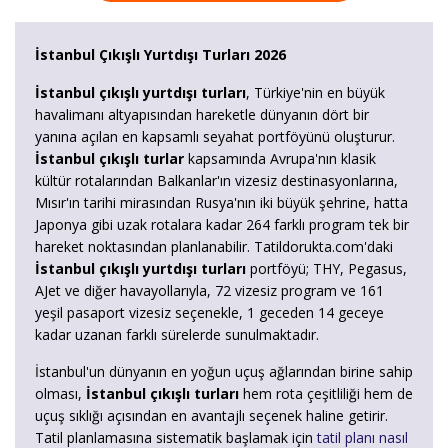
İstanbul Çıkışlı Yurtdışı Turları 2026
İstanbul çıkışlı yurtdışı turları
, Türkiye'nin en büyük
havalimanı altyapısından hareketle dünyanın dört bir
yanına açılan en kapsamlı seyahat portföyünü oluşturur.
İstanbul çıkışlı turlar
kapsamında Avrupa'nın klasik
kültür rotalarından Balkanlar'ın vizesiz destinasyonlarına,
Mısır'ın tarihi mirasından Rusya'nın iki büyük şehrine, hatta
Japonya gibi uzak rotalara kadar 264 farklı program tek bir
hareket noktasından planlanabilir. Tatildorukta.com'daki
İstanbul çıkışlı yurtdışı turları
portföyü; THY, Pegasus,
AJet ve diğer havayollarıyla, 72 vizesiz program ve 161
yeşil pasaport vizesiz seçenekle, 1 geceden 14 geceye
kadar uzanan farklı sürelerde sunulmaktadır.
İstanbul'un dünyanın en yoğun uçuş ağlarından birine sahip
olması,
İstanbul çıkışlı turları
hem rota çeşitliliği hem de
uçuş sıklığı açısından en avantajlı seçenek haline getirir.
Tatil planlamasına sistematik başlamak için
tatil planı nasıl