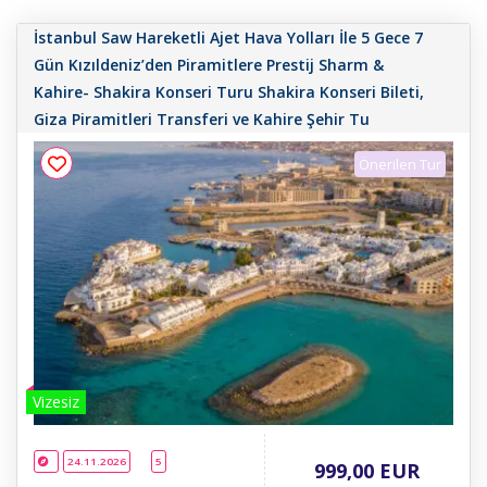
Tur Ara
İstanbul Saw Hareketli Ajet Hava Yolları İle 5 Gece 7
Gün Kızıldeniz’den Piramitlere Prestij Sharm &
Kahire- Shakira Konseri Turu Shakira Konseri Bileti,
Giza Piramitleri Transferi ve Kahire Şehir Tu
Önerilen Tur
Vizesiz
24.11.2026
5
999
,00
EUR