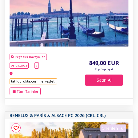
Pegasus Havayolları
849
,00
EUR
08.08.2026
7
Kişi Başı Fiyat
Satın Al
tatildorukta.com ile keşfet.
Tüm Tarihler
BENELUX & PARİS & ALSACE PC 2026 (CRL-CRL)
Önerilen Tur