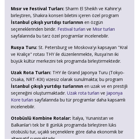
Mısır ve Festival Turları:
Sharm El Sheikh ve Kahire'yi
birleştiren, Shakira konseri biletini içeren özel program
İstanbul çıkışlı yurtdışı turlarının
en özgün
seçeneklerinden biridir.
Festival turları
ve
Mısır turları
sayfalarında bu tarz özel programlar incelenebilir.
Rusya Turu:
St. Petersburg ve Moskova'yı kapsayan "Kral
ve Kraliçe" rotası THY ile düzenlenmekte, Rusya'nın iki
büyük kültür merkezini tek programda birleştirmektedir.
Uzak Rota Turları:
THY ile Grand Japonya Turu (Tokyo-
Osaka, NRT-KIX) vizesiz olarak sunulmakta; bu program
İstanbul çıkışlı yurtdışı turlarının
en uzak ve en prestijli
seçeneğini oluşturmaktadır.
Uzak rota turları
ve
Japonya
Kore turları
sayfalarında bu tür programlar daha kapsamlı
incelenebilir.
Otobüslü Kombine Rotalar:
İtalya, Yunanistan ve
Balkanlar'ı tek bir 8 günlük programda birleştiren lüks
otobüslü tur, uçaklı seçeneklere göre daha ekonomik bir
alternatif sunmaktadır.