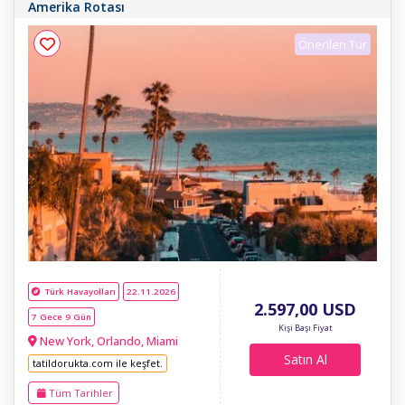
Amerika Rotası
Önerilen Tur
Türk Havayolları
22.11.2026
2.597
,00
USD
7 Gece 9 Gün
Kişi Başı Fiyat
New York, Orlando, Miami
Satın Al
tatildorukta.com ile keşfet.
Tüm Tarihler