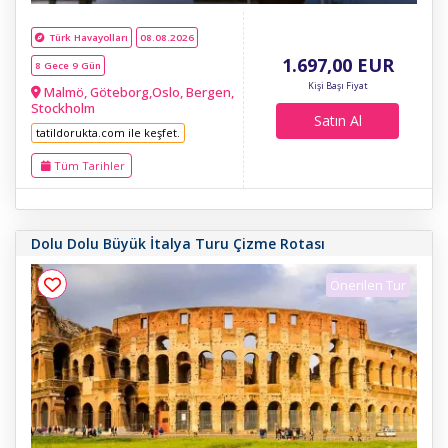
Türk Havayolları
08.08.2026
1.697
,00
EUR
8 Gece 9 Gün
Kişi Başı Fiyat
Malmö, Göteborg,Oslo, Bergen,
Stockholm
Satın Al
tatildorukta.com ile keşfet.
Tüm Tarihler
Dolu Dolu Büyük İtalya Turu Çizme Rotası
Önerilen Tur