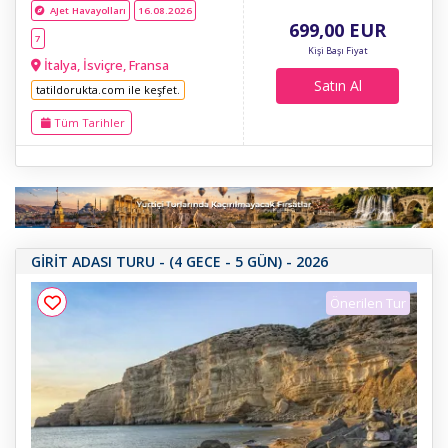
AJet Havayolları
16.08.2026
699
,00
EUR
7
Kişi Başı Fiyat
İtalya, İsviçre, Fransa
Satın Al
tatildorukta.com ile keşfet.
Tüm Tarihler
GİRİT ADASI TURU - (4 GECE - 5 GÜN) - 2026
Önerilen Tur