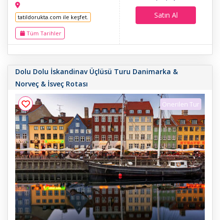
Satın Al
tatildorukta.com ile keşfet.
Tüm Tarihler
Dolu Dolu İskandinav Üçlüsü Turu Danimarka &
Norveç & İsveç Rotası
Önerilen Tur