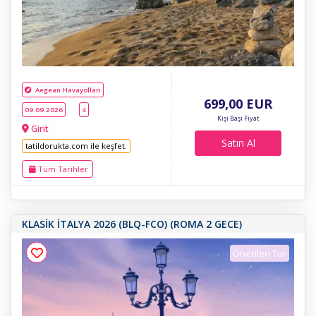
Aegean Havayolları
699
,00
EUR
09.09.2026
4
Kişi Başı Fiyat
Girit
Satın Al
tatildorukta.com ile keşfet.
Tüm Tarihler
KLASİK İTALYA 2026 (BLQ-FCO) (ROMA 2 GECE)
Önerilen Tur