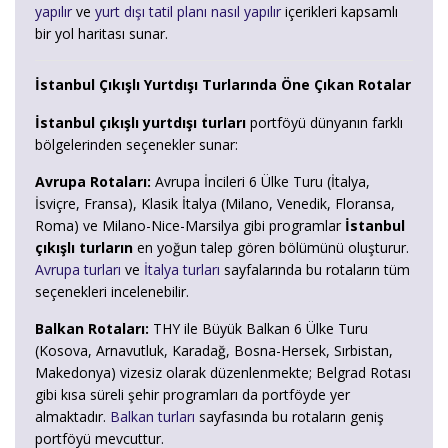
yapılır
ve
yurt dışı tatil planı nasıl yapılır
içerikleri kapsamlı
bir yol haritası sunar.
İstanbul Çıkışlı Yurtdışı Turlarında Öne Çıkan Rotalar
İstanbul çıkışlı yurtdışı turları
portföyü dünyanın farklı
bölgelerinden seçenekler sunar:
Avrupa Rotaları:
Avrupa İncileri 6 Ülke Turu (İtalya,
İsviçre, Fransa), Klasik İtalya (Milano, Venedik, Floransa,
Roma) ve Milano-Nice-Marsilya gibi programlar
İstanbul
çıkışlı turların
en yoğun talep gören bölümünü oluşturur.
Avrupa turları
ve
İtalya turları
sayfalarında bu rotaların tüm
seçenekleri incelenebilir.
Balkan Rotaları:
THY ile Büyük Balkan 6 Ülke Turu
(Kosova, Arnavutluk, Karadağ, Bosna-Hersek, Sırbistan,
Makedonya) vizesiz olarak düzenlenmekte; Belgrad Rotası
gibi kısa süreli şehir programları da portföyde yer
almaktadır.
Balkan turları
sayfasında bu rotaların geniş
portföyü mevcuttur.