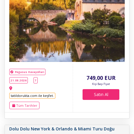
Pegasus Havayolları
749
,00
EUR
21.08.2026
7
Kişi Başı Fiyat
Satın Al
tatildorukta.com ile keşfet.
Tüm Tarihler
Dolu Dolu New York & Orlando & Miami Turu Doğu