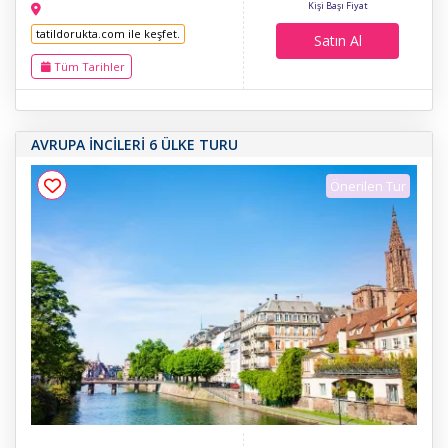
Kişi Başı Fiyat
tatildorukta.com ile keşfet.
Satın Al
Tüm Tarihler
AVRUPA İNCİLERİ 6 ÜLKE TURU
Önerilen Tur