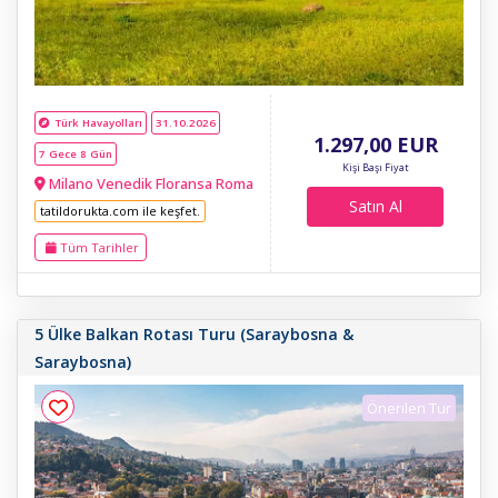
Türk Havayolları
31.10.2026
1.297
,00
EUR
7 Gece 8 Gün
Kişi Başı Fiyat
Milano Venedik Floransa Roma
Satın Al
tatildorukta.com ile keşfet.
Tüm Tarihler
5 Ülke Balkan Rotası Turu (Saraybosna &
Saraybosna)
Önerilen Tur