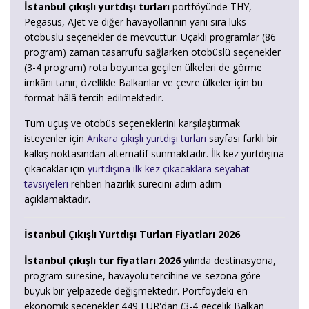
İstanbul çıkışlı yurtdışı turları
portföyünde THY,
Pegasus, AJet ve diğer havayollarının yanı sıra lüks
otobüslü seçenekler de mevcuttur. Uçaklı programlar (86
program) zaman tasarrufu sağlarken otobüslü seçenekler
(3-4 program) rota boyunca geçilen ülkeleri de görme
imkânı tanır; özellikle Balkanlar ve çevre ülkeler için bu
format hâlâ tercih edilmektedir.
Tüm uçuş ve otobüs seçeneklerini karşılaştırmak
isteyenler için
Ankara çıkışlı yurtdışı turları
sayfası farklı bir
kalkış noktasından alternatif sunmaktadır. İlk kez yurtdışına
çıkacaklar için
yurtdışına ilk kez çıkacaklara seyahat
tavsiyeleri
rehberi hazırlık sürecini adım adım
açıklamaktadır.
İstanbul Çıkışlı Yurtdışı Turları Fiyatları 2026
İstanbul çıkışlı tur fiyatları 2026
yılında destinasyona,
program süresine, havayolu tercihine ve sezona göre
büyük bir yelpazede değişmektedir. Portföydeki en
ekonomik seçenekler 449 EUR'dan (3-4 gecelik Balkan