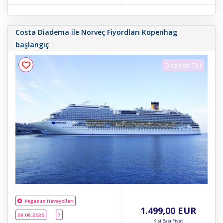
Costa Diadema ile Norveç Fiyordları Kopenhag
başlangıç
Önerilen Tur
Pegasus Havayolları
1.499
,00
EUR
08.08.2026
7
Kişi Başı Fiyat