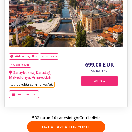
Türk Havayolları
24.10.2026
699
,00
EUR
7 Gece 8 Gün
Kişi Başı Fiyat
Saraybosna, Karadağ,
Makedonya, Arnavutluk
Satın Al
tatildorukta.com ile keşfet.
Tüm Tarihler
532 turun 10 tanesini görüntülediniz
DAHA FAZLA TUR YÜKLE