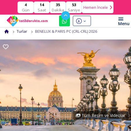
14
35
52
4
Hemen İncele
Gün
Saat
Dakika
Saniye
Turlar
BENELUX & PARIS PC (CRL-CRL) 2026
Tüm Resim ve Videolar