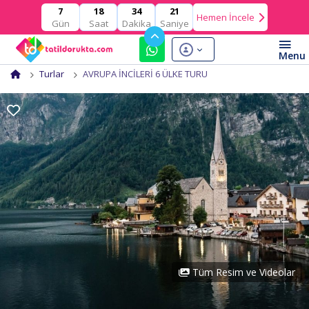
18
34
20
7
Hemen İncele
Gün
Saat
Dakika
Saniye
Turlar
AVRUPA İNCİLERİ 6 ÜLKE TURU
Tüm Resim ve Videolar