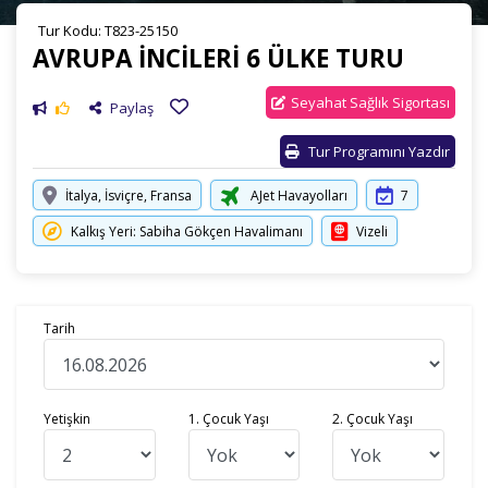
Tur Kodu: T823-25150
AVRUPA İNCİLERİ 6 ÜLKE TURU
Seyahat Sağlık Sigortası
Paylaş
Tur Programını Yazdır
İtalya, İsviçre, Fransa
AJet Havayolları
7
Kalkış Yeri: Sabiha Gökçen Havalimanı
Vizeli
Tarih
Yetişkin
1. Çocuk Yaşı
2. Çocuk Yaşı