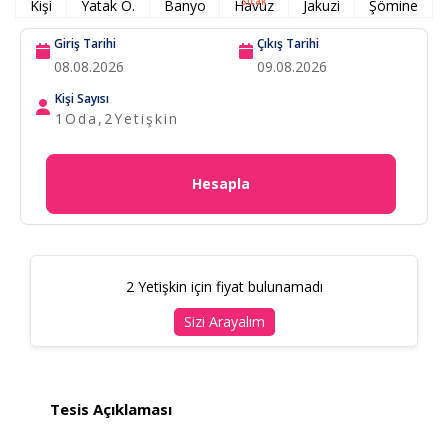
Sıcak
Kişi
Yatak O.
Banyo
Havuz
Jakuzi
Şömine
Giriş Tarihi
Çıkış Tarihi
Kişi Sayısı
1
Oda,
2
Yetişkin
Hesapla
2 Yetişkin için fiyat bulunamadı
Sizi Arayalım
Tesis Açıklaması