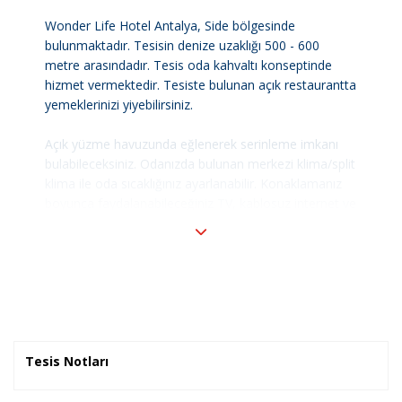
Wonder Life Hotel Antalya, Side bölgesinde
bulunmaktadır. Tesisin denize uzaklığı 500 - 600
metre arasındadır. Tesis oda kahvaltı konseptinde
hizmet vermektedir. Tesiste bulunan açık restaurantta
yemeklerinizi yiyebilirsiniz.
Açık yüzme havuzunda eğlenerek serinleme imkanı
bulabileceksiniz. Odanızda bulunan merkezi klima/split
klima ile oda sıcaklığınız ayarlanabilir. Konaklamanız
boyunca faydalanabileceğiniz TV, kablosuz internet ve
telefon standart odalarda mevcuttur.
Otel havaalanına Antalya 70 km, Manavgat'a 5 km
uzaklıktadır.
Tesis Notları
Konaklama Tipi:
Oda Kahvaltı