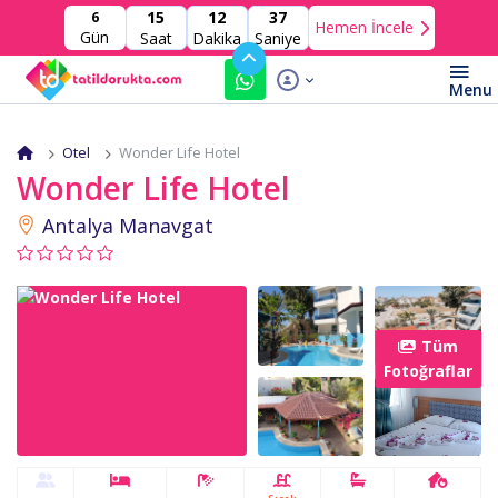
15
12
35
6
Hemen İncele
Gün
Saat
Dakika
Saniye
Otel
Wonder Life Hotel
Wonder Life Hotel
Antalya Manavgat
Tüm
Fotoğraflar