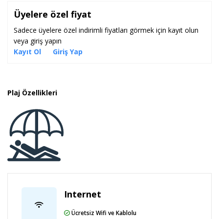
Üyelere özel fiyat
Alkolsüz, sınırsız açık büfe olarak servis edil
Konaklama
Açıklaması:
Sadece üyelere özel indirimli fiyatları görmek için kayıt olun
Check-in:14:00 / Check-out: 12:00
veya giriş yapın
Kayıt Ol
Giriş Yap
Plaj Özellikleri
Internet
Ücretsiz Wifi ve Kablolu