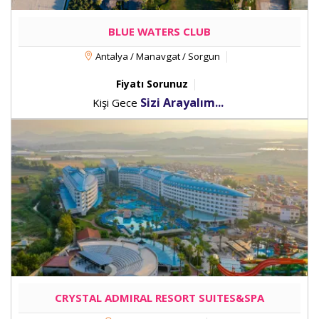
BLUE WATERS CLUB
Antalya / Manavgat / Sorgun
Fiyatı Sorunuz
Sizi Arayalım...
Kişi Gece
CRYSTAL ADMIRAL RESORT SUITES&SPA