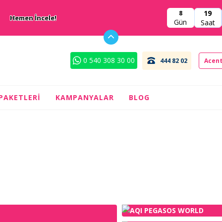
19
8
Hemen İncele!
Gün
Saat
0 540 308 30 00
444 82 02
Acent
 PAKETLERI
KAMPANYALAR
BLOG