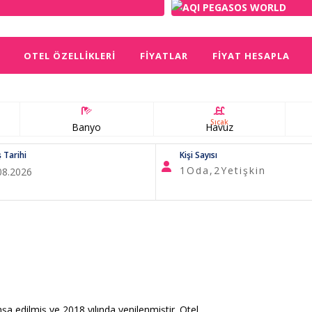
OTEL ÖZELLIKLERI
FIYATLAR
FIYAT HESAPLA
Sıcak
Banyo
Havuz
ş Tarihi
Kişi Sayısı
1
Oda,
2
Yetişkin
nşa edilmiş ve 2018 yılında yenilenmiştir. Otel