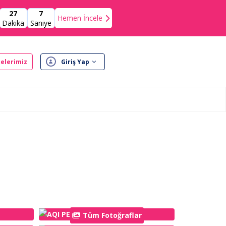
27
5
Hemen İncele
Dakika
Saniye
elerimiz
Giriş Yap
Tüm Fotoğraflar