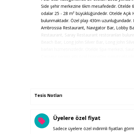
Side şehir merkezine 6km mesafededir. Otelde 6 f
odalar 25 - 28 m² büyüklüğündedir. Otelde Açık
bulunmaktadır. Özel plajı 430m uzunluğundadır. 
Ambrossia Restaurant, Navigator Bar, Lobby Bar
Restaurant, Saray Restaurant restoranları bulun
Beach Bar, Long John Silver Bar, Long John Silve
barları hizmetinizdedir. Otelde Spa merkezi, Sa
Çamaşır servisi gibi özel hizmetler sunulmaktadır
vermektedir.
Tesis Notları
Üyelere özel fiyat
Sadece üyelere özel indirimli fiyatları görm