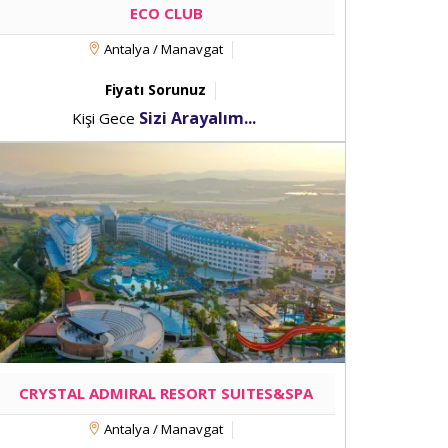
ECO CLUB
Antalya / Manavgat
Fiyatı Sorunuz
Sizi Arayalım...
Kişi Gece
CRYSTAL ADMIRAL RESORT SUITES&SPA
Antalya / Manavgat