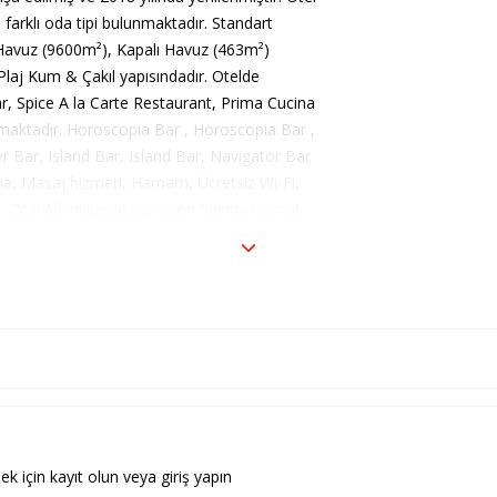
arklı oda tipi bulunmaktadır. Standart
 Havuz (9600m²), Kapalı Havuz (463m²)
Plaj Kum & Çakıl yapısındadır. Otelde
, Spice A la Carte Restaurant, Prima Cucina
maktadır. Horoscopia Bar , Horoscopia Bar ,
r Bar, Island Bar, Island Bar, Navigator Bar
una, Masaj hizmeti, Hamam, Ücretsiz Wi-Fi,
. Otel All Inclusive pansiyon tipinde hizmet
ek için kayıt olun veya giriş yapın