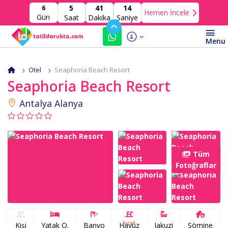
5
41
12
6
Hemen İncele
Gün
Saat
Dakika
Saniye
Otel
Seaphoria Beach Resort
Seaphoria Beach Resort
Antalya Alanya
Tüm
Fotoğraflar
Sıcak
Kişi
Yatak O.
Banyo
Havuz
Jakuzi
Şömine