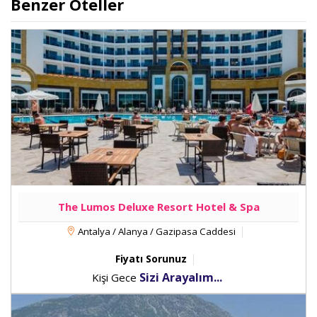
Benzer Oteller
vakit geçirebilmesi için uydu kanalları vardır. Özel
banyo, duş kabini, ücretsiz banyo/kozmetik ürünleri
ve saç kurutma makinesi vardır.
The Lumos Deluxe Resort Hotel & Spa
Antalya / Alanya / Gazipasa Caddesi
Fiyatı Sorunuz
Sizi Arayalım...
Kişi Gece