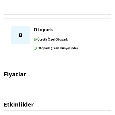
imkanı mevcut. Barda/oturma salonunda ve havuz
kenarı barında misafirlere içecek servisi yapılmaktadır.
Misafirlere her gün 7.00 ve 10.00 arasında ücretsiz
kontinental kahvaltı servisi yapılmaktadır.
Otopark
Alara Grand Bazaar AVM yakınında
Ücretli Özel Otopark
Otopark (Tesis bünyesinde)
Maya World Hotel Plajı konaklamanızda Alanya
bölgesinde, Alara Grand Bazaar AVM ile 2,8 km (1,8
mi) ve Alara Han ve Alara Kalesi ile 13,1 km (8,2 mi)
mesafede olacaksınız. Bu her şey dâhil otel Sealanya
Fiyatlar
ile 14,8 km (9,2 mi) ve Alanya Kalesi ile 37,4 km (23,2
mi) mesafede.
170 odada minibar ve LCD televizyon mevcuttur.
Etkinlikler
Odalarda özel balkon bulunur. Misafirlerimize ücretli
kablosuz İnternet sunulmaktadır. Misafirlerimizin iyi