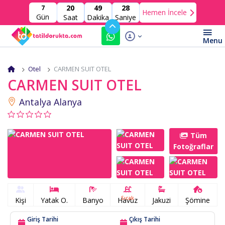
20
49
26
7
Hemen İncele
Gün
Saat
Dakika
Saniye
Otel
CARMEN SUIT OTEL
CARMEN SUIT OTEL
Antalya Alanya
Tüm
Fotoğraflar
Sıcak
Kişi
Yatak O.
Banyo
Havuz
Jakuzi
Şömine
Giriş Tarihi
Çıkış Tarihi