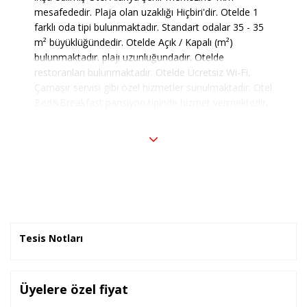
mesafededir. Plaja olan uzaklığı Hiçbiri'dir. Otelde 1
farklı oda tipi bulunmaktadır. Standart odalar 35 - 35
m² büyüklüğündedir. Otelde Açık / Kapalı (m²)
bulunmaktadır. plajı uzunluğundadır. Otelde
restoranları bulunmaktadır. Otelde Ücretsiz Wi-Fi,
Çamaşır servisi gibi özel hizmetler sunulmaktadır. Otel
Bed&Breakfast pansiyon tipinde hizmet vermektedir.
Tesis Notları
Üyelere özel fiyat