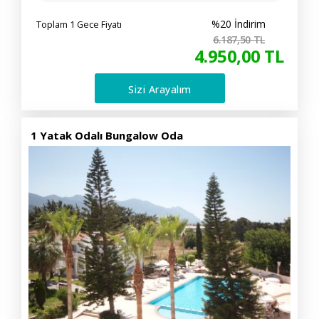
%20 İndirim
Toplam 1 Gece Fiyatı
6.187
,50
TL
4.950
,00
TL
Sizi Arayalım
1 Yatak Odalı Bungalow Oda