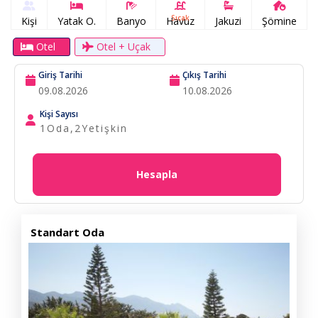
Sıcak
Kişi
Yatak O.
Banyo
Havuz
Jakuzi
Şömine
Otel
Otel + Uçak
Giriş Tarihi
Çıkış Tarihi
Kişi Sayısı
1
Oda,
2
Yetişkin
Hesapla
Standart Oda