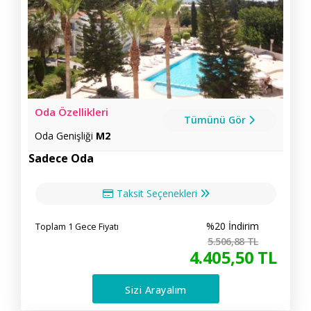
Oda Özellikleri
Tümünü Gör
Oda Genişliği
M2
Sadece Oda
Taksit Seçenekleri
%20 İndirim
Toplam 1 Gece Fiyatı
5.506
,88
TL
4.405
,50
TL
Sizi Arayalım