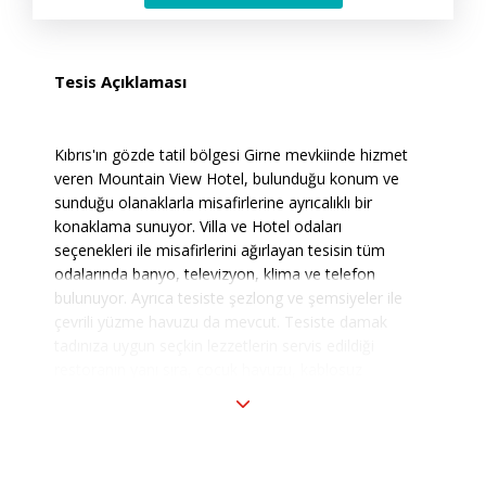
Tesis Açıklaması
Kıbrıs'ın gözde tatil bölgesi Girne mevkiinde hizmet
veren Mountain View Hotel, bulunduğu konum ve
sunduğu olanaklarla misafirlerine ayrıcalıklı bir
konaklama sunuyor.
Villa ve Hotel odaları
seçenekleri ile misafirlerini ağırlayan tesisin tüm
odalarında banyo, televizyon, klima ve telefon
bulunuyor. Ayrıca tesiste şezlong ve şemsiyeler ile
çevrili yüzme havuzu da mevcut. T
esiste damak
tadınıza uygun seçkin lezzetlerin servis edildiği
restoranın yanı sıra, çocuk havuzu, kablosuz
internet gibi birçok olanağı da misafirlerinin
beğenisine sunuyor.