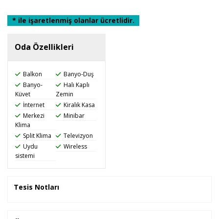
* ile işaretlenmiş olanlar ücretlidir.
Oda Özellikleri
Balkon
Banyo-Duş
Banyo-
Halı Kaplı
Küvet
Zemin
İnternet
Kiralık Kasa
Merkezi
Minibar
Klima
Split Klima
Televizyon
Uydu
Wireless
sistemi
Tesis Notları