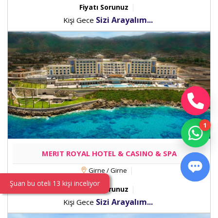
Fiyatı Sorunuz
Sizi Arayalım...
Kişi Gece
MERIT ROYAL HOTEL & CASINO & SPA
Girne / Girne
Şuan bu oteli 13 kişi inceliyor
Fiyatı Sorunuz
Sizi Arayalım...
Kişi Gece