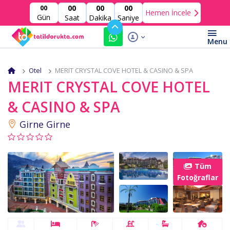
00
00
00
00
Hemen İncele
Gün
Saat
Dakika
Saniye
Otel
MERIT CRYSTAL COVE HOTEL & CASINO & SPA
MERIT CRYSTAL COVE HOTEL
& CASINO & SPA
Girne Girne
Tüm
Fotoğraflar