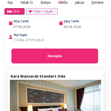
Sıcak
Kişi
Yatak O.
Banyo
Havuz
Jakuzi
Şömine
Otel
Otel + Uçak
Giriş Tarihi
Çıkış Tarihi
Kişi Sayısı
1
Oda,
2
Yetişkin
Hesapla
Kara Manzaralı Standart Oda