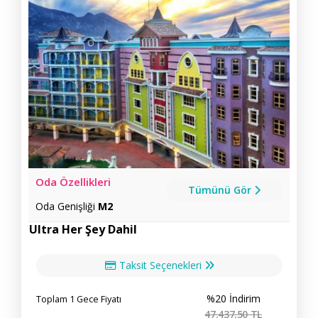
Oda Özellikleri
Tümünü Gör
Oda Genişliği
M2
Ultra Her Şey Dahil
Taksit Seçenekleri
%20 İndirim
Toplam 1 Gece Fiyatı
47.437
,50
TL