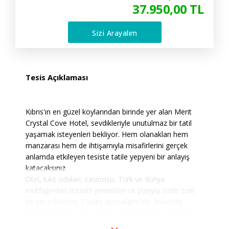
37.950
,00
TL
Sizi Arayalım
Tesis Açıklaması
Kıbrıs'ın en güzel koylarından birinde yer alan Merit
Crystal Cove Hotel, sevdikleriyle unutulmaz bir tatil
yaşamak isteyenleri bekliyor. Hem olanakları hem
manzarası hem de ihtişamıyla misafirlerini gerçek
anlamda etkileyen tesiste tatile yepyeni bir anlayış
katacaksınız.
Otel, lüks odaları, casinosu, Türk ve dünya
mutfağından lezzetli yemekleri ve plajıyla sizde özel
bir yer edinecek. 5 yıldız ayrıcalığını her anlamda
yaşayacaksınız. Kışın sabah, öğle, akşam açık büfe
hizmeti verirken dünya lezzetlerini de tatmaktan