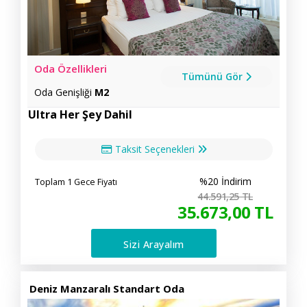
Oda Özellikleri
Tümünü Gör
Oda Genişliği
M2
Ultra Her Şey Dahil
Taksit Seçenekleri
%20 İndirim
Toplam 1 Gece Fiyatı
44.591
,25
TL
35.673
,00
TL
Sizi Arayalım
Deniz Manzaralı Standart Oda