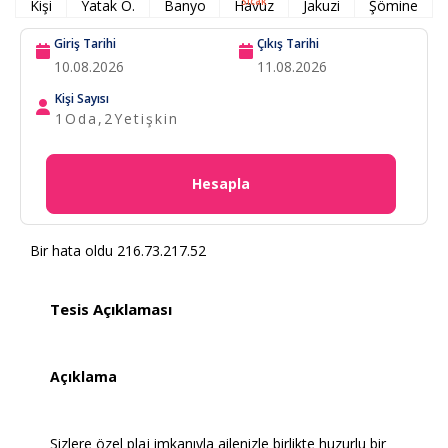
Sıcak
Kişi
Yatak O.
Banyo
Havuz
Jakuzi
Şömine
Giriş Tarihi
Çıkış Tarihi
Kişi Sayısı
1
Oda,
2
Yetişkin
Hesapla
Bir hata oldu 216.73.217.52
Tesis Açıklaması
Açıklama
Sizlere özel plaj imkanıyla ailenizle birlikte huzurlu bir