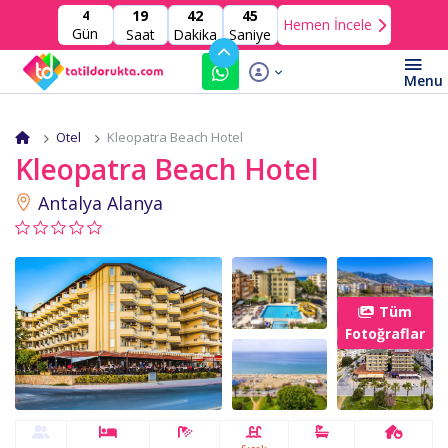
19
42
42
4
Hemen İncele
Gün
Saat
Dakika
Saniye
Otel
Kleopatra Beach Hotel
Kleopatra Beach Hotel
Antalya Alanya
Tüm
Fotoğraflar