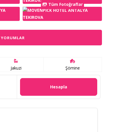
Tüm Fotoğraflar
YORUMLAR
Jakuzi
Şömine
Hesapla