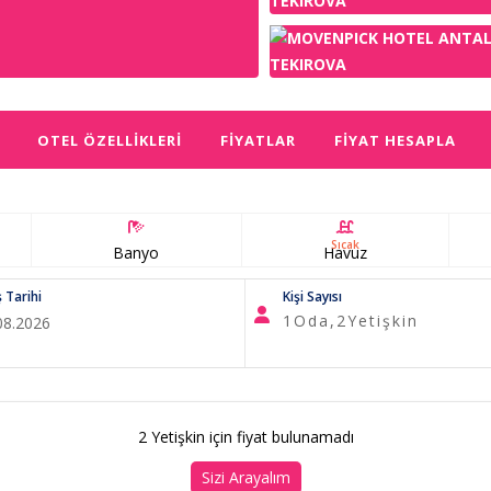
OTEL ÖZELLIKLERI
FIYATLAR
FIYAT HESAPLA
Sıcak
Banyo
Havuz
ş Tarihi
Kişi Sayısı
1
Oda,
2
Yetişkin
2 Yetişkin için fiyat bulunamadı
Sizi Arayalım