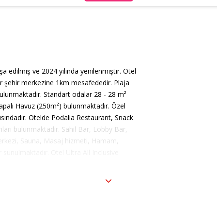
nşa edilmiş ve 2024 yılında yenilenmiştir. Otel
r şehir merkezine 1km mesafededir. Plaja
i bulunmaktadır. Standart odalar 28 - 28 m²
apalı Havuz (250m²) bulunmaktadır. Özel
ısındadır. Otelde Podalia Restaurant, Snack
ları bulunmaktadır. Sahil Bar, Lobby Bar,
merkezi, Sauna, Masaj hizmeti, Hamam,
r sunulmaktadır. Otel Ultra All Inclusive