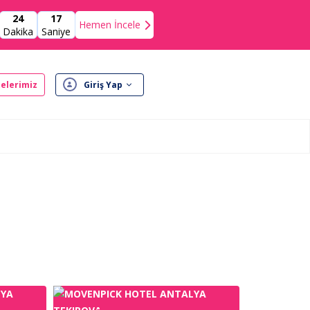
24
16
Hemen İncele
Dakika
Saniye
elerimiz
Giriş Yap