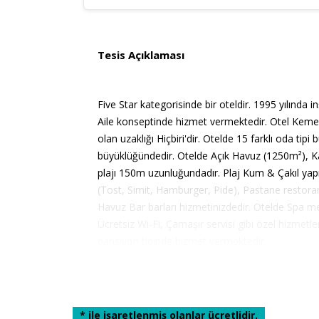
Tesis Açıklaması
Five Star kategorisinde bir oteldir. 1995 yılında i
Aile konseptinde hizmet vermektedir. Otel Keme
olan uzaklığı Hiçbiri'dir. Otelde 15 farklı oda tip
büyüklüğündedir. Otelde Açık Havuz (1250m²), K
plajı 150m uzunluğundadır. Plaj Kum & Çakıl yap
(Tost, Simit, Hamburger, Pide), Pastane restoran
Havuz Bar barları hizmetinizdedir. Otelde Spa 
Ücretsiz Wi-Fi, Çamaşır servisi gibi özel hizmetle
pansiyon tipinde hizmet vermektedir.
* ile işaretlenmiş olanlar ücretlidir.