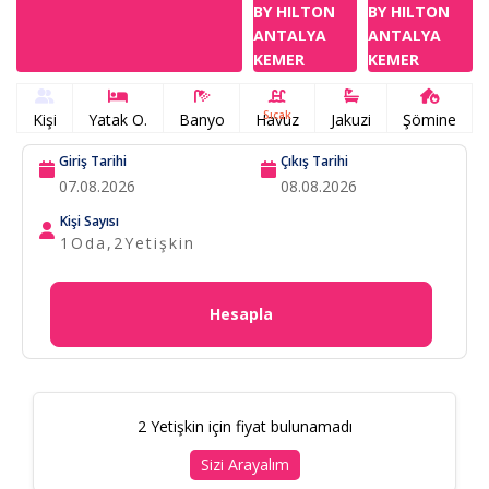
Sıcak
Kişi
Yatak O.
Banyo
Havuz
Jakuzi
Şömine
Giriş Tarihi
Çıkış Tarihi
Kişi Sayısı
1
Oda,
2
Yetişkin
Hesapla
2 Yetişkin için fiyat bulunamadı
Sizi Arayalım