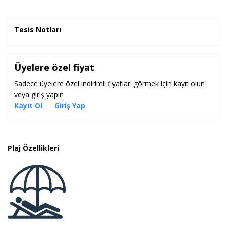
Çamaşır servisi gibi özel hizmetler sunulmaktadır. Otel
Ultra All Inclusive pansiyon tipinde hizmet
Tesis Notları
vermektedir.
Üyelere özel fiyat
Sadece üyelere özel indirimli fiyatları görmek için kayıt olun
veya giriş yapın
Kayıt Ol
Giriş Yap
Plaj Özellikleri