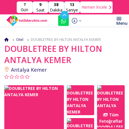
9
38
10
7
Hemen İncele
Gün
Saat
Dakika
Saniye
Otel
DOUBLETREE BY HILTON ANTALYA KEMER
DOUBLETREE BY HILTON
ANTALYA KEMER
Antalya Kemer
Tüm
Fotoğraflar