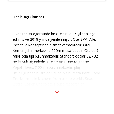
Tesis Açıklaması
Five Star kategorisinde bir oteldir. 2005 yılında inşa
edilmiş ve 2018 yılında yenilenmiştir. Otel SPA, Aile,
Incentive konseptinde hizmet vermektedir. Otel
Kemer şehir merkezine 500m mesafededir. Otelde 9
farklı oda tipi bulunmaktadır. Standart odalar 32 - 32
m² büyüklüğündedir. Otelde Açık Havuz (133m²),
Kapalı Havuz (100m²) bulunmaktadır. plajı
uzunluğundadır. Otelde Sauce Main Restaurant, Food
Trucks- mobile kitchens from all the world , Snack
Bistro, Lorien Chocolate House restoranları
bulunmaktadır. The Public Bar, Ibiza Beach Club,
George's Pub, Punch, Snack Bar, Brandson Cocktail
Bar, The Beer Brewery, Grapes Wine House, Mickey
Brown's barları hizmetinizdedir. Otelde Spa merkezi,
Sauna, Masaj hizmeti, Hamam, Ücretsiz Wi-Fi,