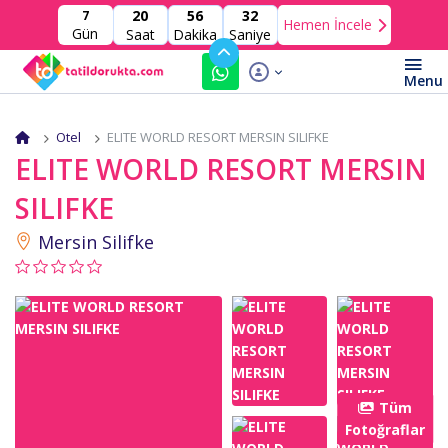
20
56
31
7
Hemen İncele
Gün
Saat
Dakika
Saniye
Otel
ELITE WORLD RESORT MERSIN SILIFKE
ELITE WORLD RESORT MERSIN
SILIFKE
Mersin Silifke
Tüm
Fotoğraflar