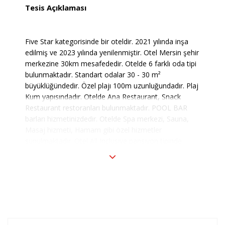
Tesis Açıklaması
Five Star kategorisinde bir oteldir. 2021 yılında inşa
edilmiş ve 2023 yılında yenilenmiştir. Otel Mersin şehir
merkezine 30km mesafededir. Otelde 6 farklı oda tipi
bulunmaktadır. Standart odalar 30 - 30 m²
büyüklüğündedir. Özel plajı 100m uzunluğundadır. Plaj
Kum yapısındadır. Otelde Ana Restaurant, Snack
Restaurant restoranları bulunmaktadır. POOL BAR
barları hizmetinizdedir. Otelde Spa merkezi, Sauna,
Masaj hizmeti, Hamam gibi özel hizmetler
sunulmaktadır. Otel All Inclusive pansiyon tipinde
hizmet vermektedir.