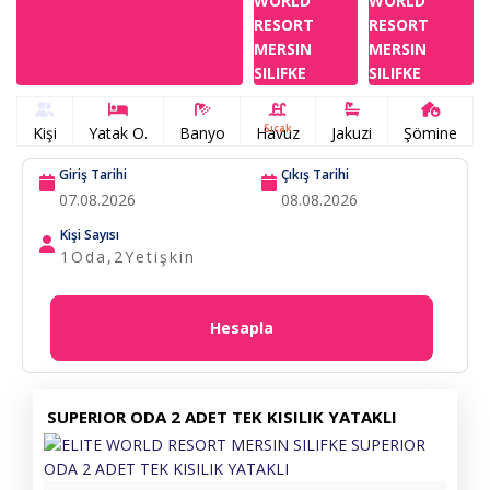
Sıcak
Kişi
Yatak O.
Banyo
Havuz
Jakuzi
Şömine
Giriş Tarihi
Çıkış Tarihi
Kişi Sayısı
1
Oda,
2
Yetişkin
Hesapla
SUPERIOR ODA 2 ADET TEK KISILIK YATAKLI