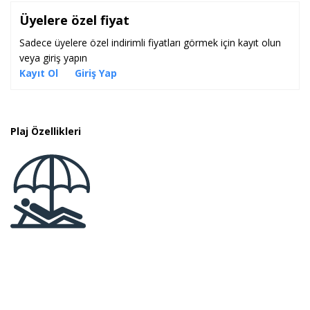
Oda servisi hizmeti bulunmaktadır. Tesis içerisinde yer
Üyelere özel fiyat
alan spa, hamam ve masaj hizmetlerinden
Sadece üyelere özel indirimli fiyatları görmek için kayıt olun
faydalanarak rahatlayabilir ve kendinizi yenilenmiş
veya giriş yapın
hissedebilirsiniz. Otel Adana Havaalanı'na 130 km,
Kayıt Ol
Giriş Yap
Mersin'e 70 km uzaklıktadır.
İhtiyacınıza göre tesisteki doktor hizmetlerini
kullanabilirsiniz.
Plaj Özellikleri
Konaklama Tipi:
Yarım Pansiyon
Alkolsüz Her Şey Dahil konseptinde, sabah 
ücretsizdir.
Alkolsüz Her Şey Dahil Konaklama ( Y
07:30 - 10:00 Sabah Kahvaltısı
07:30 - 10:30 Sabah Kahvaltısı ( Hafta Sonu
12:30 - 14:00 Öğle Yemeği