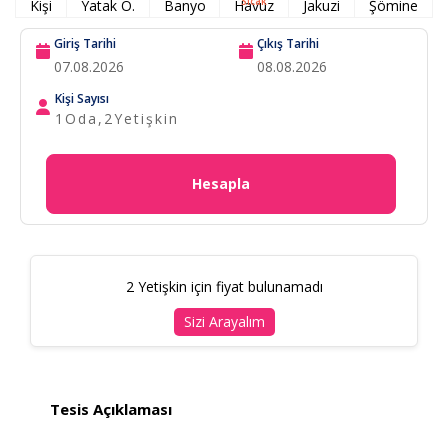
Sıcak
Kişi
Yatak O.
Banyo
Havuz
Jakuzi
Şömine
Giriş Tarihi
Çıkış Tarihi
Kişi Sayısı
1
Oda,
2
Yetişkin
Hesapla
2 Yetişkin için fiyat bulunamadı
Sizi Arayalım
Tesis Açıklaması