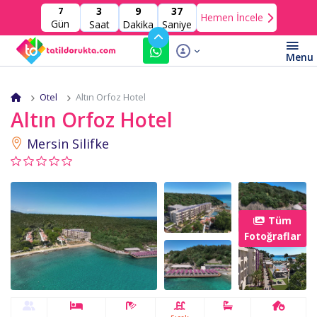
3
9
36
7
Hemen İncele
Gün
Saat
Dakika
Saniye
Otel
Altın Orfoz Hotel
Altın Orfoz Hotel
Mersin Silifke
Tüm
Fotoğraflar