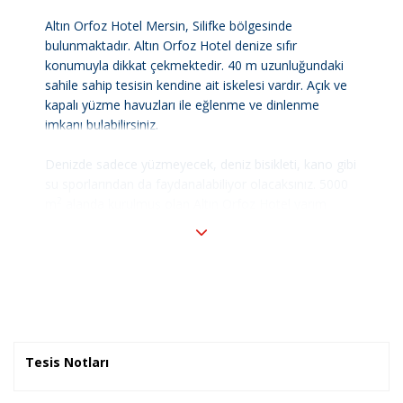
Altın Orfoz Hotel Mersin, Silifke bölgesinde
bulunmaktadır. Altın Orfoz Hotel denize sıfır
konumuyla dikkat çekmektedir. 40 m uzunluğundaki
sahile sahip tesisin kendine ait iskelesi vardır. Açık ve
kapalı yüzme havuzları ile eğlenme ve dinlenme
imkanı bulabilirsiniz.
Denizde sadece yüzmeyecek, deniz bisikleti, kano gibi
su sporlarından da faydanalabiliyor olacaksınız. 5000
2
m
alanda kurulmuş olan Altın Orfoz Hotel yarım
pansiyon konseptiyle misafirlerimize hizmet
vermektedir.
Tesis 2 adet ala carte restaurant ile misafirlere özel
hizmet sunmaktadır. Odanızda bulunan merkezi
klima/split klima ile oda sıcaklığınız ayarlanabilir.
Konaklamanız boyunca faydalanabileceğiniz TV,
Tesis Notları
kablosuz internet, telefon ve oda kasası standart
odalarda mevcuttur.