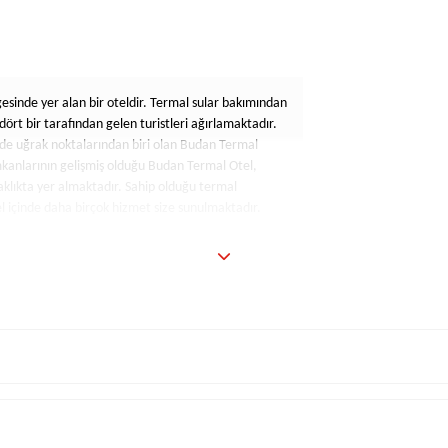
esinde yer alan bir oteldir. Termal sular bakımından
ört bir tarafından gelen turistleri ağırlamaktadır.
inde uğrak noktalarından biri olan Budan Termal
imkanlarının gelişmiş olduğu Budan Termal Otel,
klıkta yer almaktadır. Sahip olduğu termal
el içinde daha birçok hizmet size sunulmaktadır.
r ve hem dış hem de iç tasarımı ile dikkat çeken bir
ında da dikkat çeken bu otel, içeride sizi çok daha
r banyosu, tuz mağarası ve fitness merkezinin yanı
ayışı ile çalışan bir ekibe sahip olan Budan Termal
r. Toplam 156 oda sayınsa sahip olan Budan Termal
si oldukça geniş bir oteldir. otelz adlı siteden