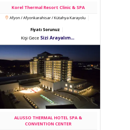
Korel Thermal Resort Clinic & SPA
Afyon / Afyonkarahisar / Kütahya Karayolu
Fiyatı Sorunuz
Sizi Arayalım...
Kişi Gece
ALUSSO THERMAL HOTEL SPA &
CONVENTION CENTER