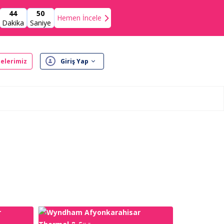
44
49
Hemen İncele
Dakika
Saniye
elerimiz
Giriş Yap