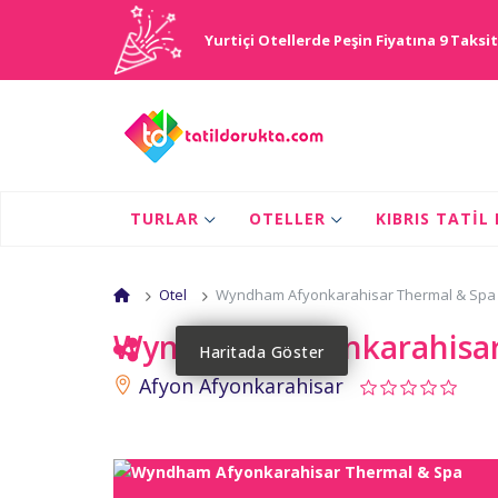
Yurtiçi Otellerde Peşin Fiyatına 9 Taksit
TURLAR
OTELLER
KIBRIS TATIL
Otel
Wyndham Afyonkarahisar Thermal & Spa
Wyndham Afyonkarahisar
Haritada Göster
Afyon Afyonkarahisar