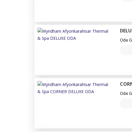
DELU
Oda Ge
CORN
Oda Ge