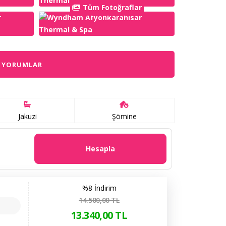
Tüm Fotoğraflar
YORUMLAR
Jakuzi
Şömine
Hesapla
%8 İndirim
14.500
,00
TL
13.340
,00
TL