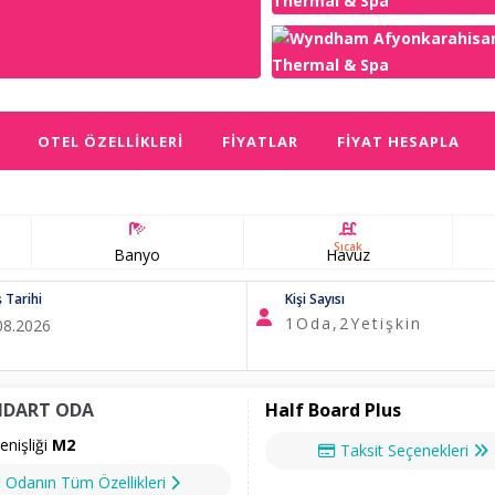
OTEL ÖZELLIKLERI
FIYATLAR
FIYAT HESAPLA
Sıcak
Banyo
Havuz
ş Tarihi
Kişi Sayısı
1
Oda,
2
Yetişkin
NDART ODA
Half Board Plus
nişliği
M2
Taksit Seçenekleri
Odanın Tüm Özellikleri