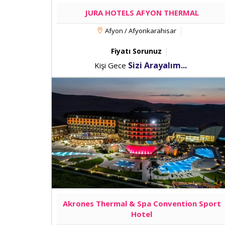
Ucuz afyon termal otelleri
arasında en iyilerden biri o
bulunmaktadır. Bunlar arasında fitness merkezi, tuz ma
JURA HOTELS AFYON THERMAL
Ayrıca otel genelinde wifi ve otopark da ücretsizdir. O
Afyon / Afyonkarahisar
birçok imkandan ücretsiz bir şekilde faydalanabilirsiniz. 
oyunları
,
masa tenisi
,
satranç
ve
tavla
yer almaktadır.
Fiyatı Sorunuz
Sizi Arayalım...
Kişi Gece
Ücretli Hizmetler
Budan Termal Otel’in ücretli hizmetleri arasında havalim
yanı sıra spa olanakları içinde de kangal balığı tedavis
ücretli olarak sunulmaktadır. Köpük partisi de ücretli akt
tabi tutulmaktadır.
Ucuz Budan otelleri
içinde en iyi h
hizmetleri, kişisel ihtiyaçlarınıza yönelik hizmetlerdir.
ödemeden faydalanma şansına sahipsiniz.
Oda Tipleri
Akrones Thermal & Spa Convention Sport
Hotel
Budan spa otelleri
arasında yer alan Budan Termal Otel’