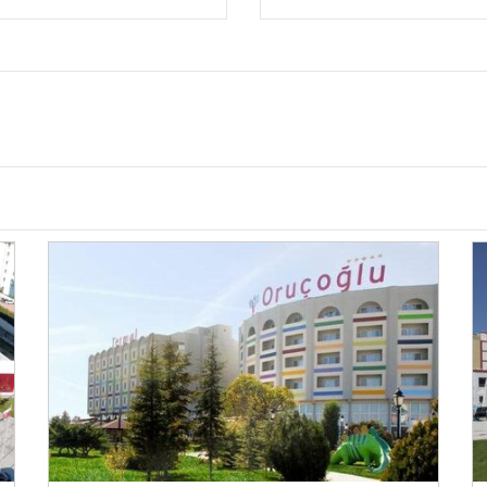
ılarıdır. Otel genelinde ücretsiz wifi ve ücretsiz
zmeti, ayakkabı boyama, ütü hizmeti, çamaşırhane,
, bar, havaalanı servisi, transfer servisi, özel sigara
ellikleri, kuaför-güzellik salonu, engelli konuklar için
 sahip olduğu diğer özelliklerdendir.
l Otel, sahip olduğu imkanlara rağmen bütçenizi
 temizlik, ücretsiz wifi, ücretsiz banyo
ün detaylar yer almaktadır. Tv, klima, minibar,
irçok özel ihtiyacınız için gereçler odalarda temin
 karyolaları ücretsizdir. Ayrıca odalarda telefon da