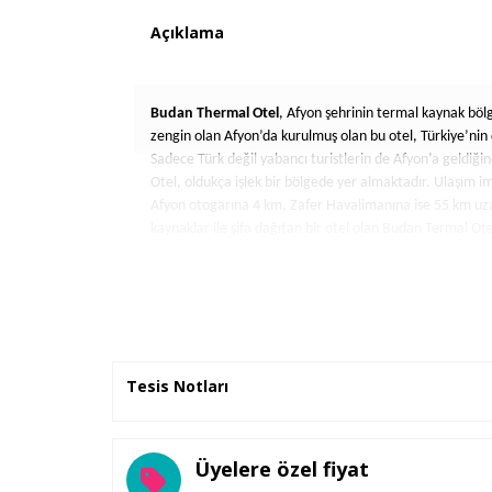
Açıklama
Budan Thermal Otel
, Afyon şehrinin termal kaynak bölg
zengin olan Afyon’da kurulmuş olan bu otel, Türkiye’nin d
Sadece Türk değil yabancı turistlerin de Afyon’a geldiğ
Otel, oldukça işlek bir bölgede yer almaktadır. Ulaşım 
Afyon otogarına 4 km, Zafer Havalimanına ise 55 km uza
kaynaklar ile şifa dağıtan bir otel olan Budan Termal Ot
Genel Bilgiler
Budan Termal Otel, 28.000 metrekarelin alana yapılmıştı
Tesis Notları
oteldir. Oldukça lüks döşenmiş olan ve dışarıdan bakıldığ
farklı güzelliklerle karşılamaktadır. Otelde sauna, buha
sıra daha birçok imkan bulunmaktadır. Kaliteli hizmet anl
Otel, müşteri memnuniyetini ön planda tutan bir oteldi
Üyelere özel fiyat
Otel, bütün odalar için yeterli hizmeti sunabilen, kapasite