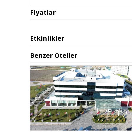
masa tenisi otelin sahip olduğu özelliklerden yalnızca baz
Fiyatlar
umuma açık park yeri de mevcuttur. Günlük temizlik hi
özel diyet menüleri, snack bar, restoran, alakart restoran
içilir alan, klima, ısıtma, asansör, düğün süiti, vıp oda öz
olanaklar, sigara içilmeyen odalar ve oda servisi, tesisin
Etkinlikler
Oda Özellikleri
Benzer Oteller
Ucuz afyon otelleri
içinde bulabileceğiniz Budan Terma
yormamaktadır. Odalarda isteğe bağlı oda servisi, günlük
malzemeleri, havlu seti ve diğer ihtiyaç duyacağınız büt
ısıtma, cumnalı pencere, saç kurutma makinesi ve daha b
edilmektedir. Bütün 2 yaşın altındaki çocuklar için çocuk
bulunmaktadır.
Ücretsiz Hizmetler