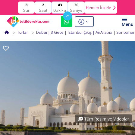
2
43
30
8
Hemen İncele
Gün
Saat
Dakika
Saniye
Turlar
Dubai | 3 Gece | İstanbul Çıkış | AirArabia | Sonbaha
Tüm Resim ve Videolar