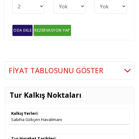
ODA EKLE
REZERVASYON YAP
FIYAT TABLOSUNU GÖSTER
İki Kişilik
Tarih
Seçenekler
Odada
Tur Kalkış Noktaları
Kişi Başı
3* City Max Hotel Bur Dubai vb. (Şehir
24.09.2026
549
,00
€
Merkezi)
Kalkış Yerleri:
4* Holiday Inn Hotel Science Park vb. (Şehir
Sabiha Gökçen Havalimanı
599
,00
€
Merkezi)
5* Media Rotana Hotel vb. (Şehir Merkezi)
649
,00
€
Tur Hareket Tarihleri: