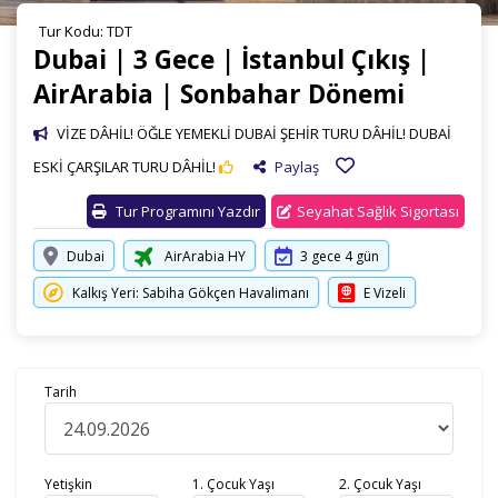
Tur Kodu: TDT
Dubai | 3 Gece | İstanbul Çıkış |
AirArabia | Sonbahar Dönemi
VİZE DÂHİL! ÖĞLE YEMEKLİ DUBAİ ŞEHİR TURU DÂHİL! DUBAİ
ESKİ ÇARŞILAR TURU DÂHİL!
Paylaş
Tur Programını Yazdır
Seyahat Sağlık Sigortası
Dubai
AirArabia HY
3 gece 4 gün
Kalkış Yeri: Sabiha Gökçen Havalimanı
E Vizeli
Tarih
Yetişkin
1. Çocuk Yaşı
2. Çocuk Yaşı