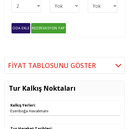
ODA EKLE
REZERVASYON YAP
FIYAT TABLOSUNU GÖSTER
İki Kişilik
Tarih
Seçenekler
Odada
Tur Kalkış Noktaları
Kişi Başı
3* City Max Hotel Bur Dubai vb. (Şehir
12.08.2026
599
,00
€
Merkezi)
Kalkış Yerleri:
4* Holiday Inn Hotel Science Park vb.
649
,00
€
Esenboğa Havalimanı
5* Media Rotana Hotel vb. (Şehir Merkezi)
699
,00
€
Tur Hareket Tarihleri: