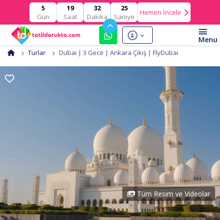
19
32
24
5
Hemen İncele
Gün
Saat
Dakika
Saniye
Turlar
Dubai | 3 Gece | Ankara Çıkış | FlyDubai
Tüm Resim ve Videolar