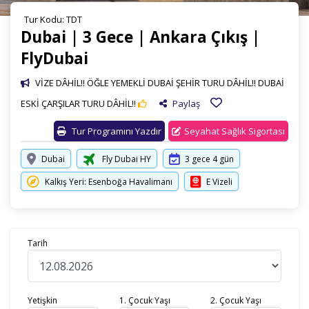
Tur Kodu: TDT
Dubai | 3 Gece | Ankara Çıkış |
FlyDubai
VİZE DÂHİL!! ÖĞLE YEMEKLİ DUBAİ ŞEHİR TURU DÂHİL!! DUBAİ
ESKİ ÇARŞILAR TURU DÂHİL!!
Paylaş
Tur Programını Yazdır
Seyahat Sağlık Sigortası
Dubai
Fly Dubai HY
3 gece 4 gün
Kalkış Yeri: Esenboğa Havalimanı
E Vizeli
Tarih
Yetişkin
1. Çocuk Yaşı
2. Çocuk Yaşı