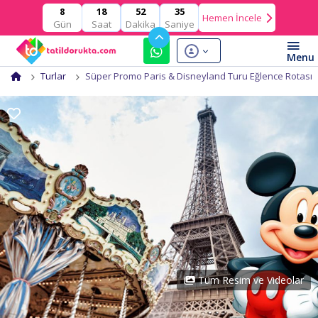
18
52
34
8
Hemen İncele
Gün
Saat
Dakika
Saniye
Turlar
Süper Promo Paris & Disneyland Turu Eğlence Rotası
Tüm Resim ve Videolar