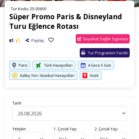
Tur Kodu: 25-03650
Süper Promo Paris & Disneyland
Turu Eğlence Rotası
Seyahat Sağlık Sigortası
Paylaş
Tur Programını Yazdır
Paris
Türk Havayolları
4 Gece 5 Gün
Kalkış Yeri: İstanbul Havayolları
Vizeli
Tarih
Yetişkin
1. Çocuk Yaşı
2. Çocuk Yaşı