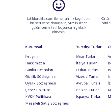
tatildorukta.com ile her anınız keyif dolu
Kültür
bir serüvene dönüşsün, yüzünüzden
tatill
gülümseme tatil boyunca hiç eksik
olmasın!
Kurumsal
Yurtdışı Turlar
O
İletişim
Mısır Turları
An
Hakkımızda
İtalya Turları
Be
Banka Hesapları
Dubai Turları
B
Gizlilik Sözleşmesi
Vizesiz Turlar
İs
Üyelik Sözleşmesi
Avrupa Turları
İz
Çerez Politikası
Balkan Turları
Kı
KVKK Politikası
İspanya Turları
M
Mesafeli Satış Sözleşmesi