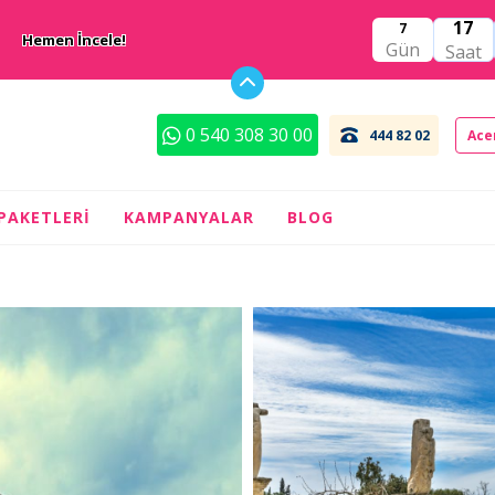
17
7
Hemen İncele!
Gün
Saat
0 540 308 30 00
444 82 02
Ace
 PAKETLERI
KAMPANYALAR
BLOG