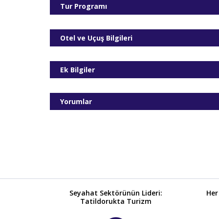
Tur Programı
Otel ve Uçuş Bilgileri
Ek Bilgiler
Yorumlar
Seyahat Sektörünün Lideri:
Her
Tatildorukta Turizm