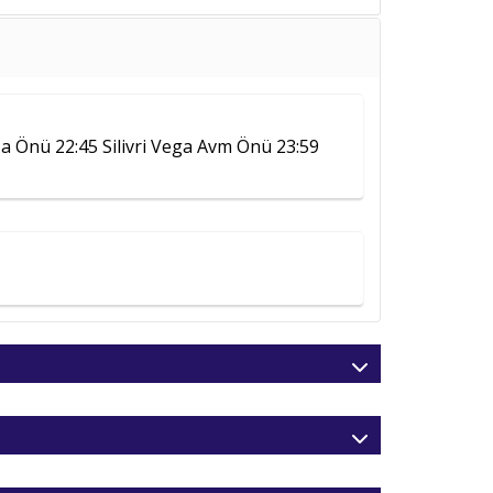
İki Kişilik Odada
Kişi Başı
149
,00
€
129
,00
€
za Önü 22:45 Silivri Vega Avm Önü 23:59
129
,00
€
129
,00
€
129
,00
€