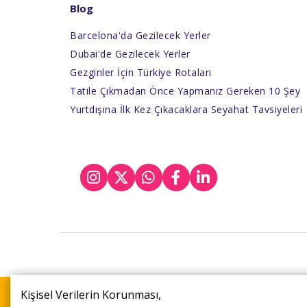
Blog
Barcelona'da Gezilecek Yerler
Dubai'de Gezilecek Yerler
Gezginler İçin Türkiye Rotaları
Tatile Çıkmadan Önce Yapmanız Gereken 10 Şey
Yurtdışına İlk Kez Çıkacaklara Seyahat Tavsiyeleri
Şuan bu turu 15 kişi inceliyor
Kişisel Verilerin Korunması,