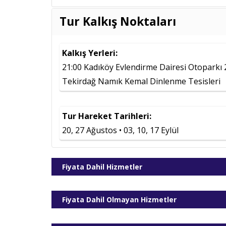
Tur Kalkış Noktaları
Tarih
20.08.2026
Kalkış Yerleri:
27.08.2026
21:00 Kadıköy Evlendirme Dairesi Otoparkı 2
03.09.2026
Tekirdağ Namık Kemal Dinlenme Tesisleri
10.09.2026
17.09.2026
Tur Hareket Tarihleri:
20, 27 Ağustos • 03, 10, 17 Eylül
Fiyata Dahil Hizmetler
Fiyata Dahil Olmayan Hizmetler