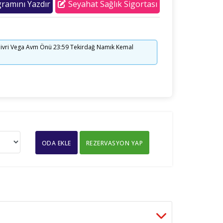
ramını Yazdır
Seyahat Sağlık Sigortası
Silivri Vega Avm Önü 23:59 Tekirdağ Namık Kemal
ODA EKLE
REZERVASYON YAP