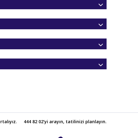
talıyız.
444 82 02’yi arayın, tatilinizi planlayın.