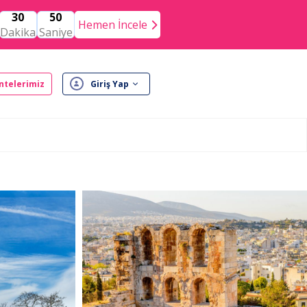
30
49
Hemen İncele
Dakika
Saniye
ntelerimiz
Giriş Yap