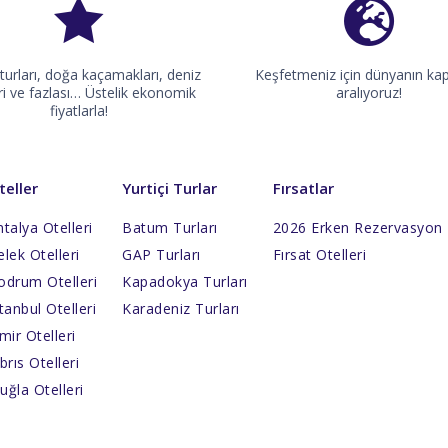
 turları, doğa kaçamakları, deniz
Keşfetmeniz için dünyanın kapı
eri ve fazlası… Üstelik ekonomik
aralıyoruz!
fiyatlarla!
teller
Yurtiçi Turlar
Fırsatlar
talya Otelleri
Batum Turları
2026 Erken Rezervasyon
lek Otelleri
GAP Turları
Fırsat Otelleri
odrum Otelleri
Kapadokya Turları
tanbul Otelleri
Karadeniz Turları
mir Otelleri
brıs Otelleri
uğla Otelleri