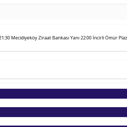
Seçenekler
3* & 4* Oteller Vb.
3* & 4* Oteller Vb.
1:30 Mecidiyeköy Ziraat Bankası Yanı 22:00 İncirli Ömür Pla
3* & 4* Oteller Vb.
3* & 4* Oteller Vb.
3* & 4* Oteller Vb.