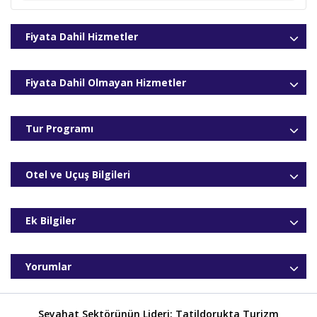
31.08.2026
3* Oteller Vb.
385
,00
€
02.09.2026
3* Oteller Vb.
385
,00
€
Fiyata Dahil Hizmetler
07.09.2026
3* Oteller Vb.
385
,00
€
09.09.2026
3* Oteller Vb.
385
,00
€
Fiyata Dahil Olmayan Hizmetler
14.09.2026
3* Oteller Vb.
370
,00
€
16.09.2026
3* Oteller Vb.
370
,00
€
Tur Programı
Otel ve Uçuş Bilgileri
Ek Bilgiler
Yorumlar
Seyahat Sektörünün Lideri: Tatildorukta Turizm