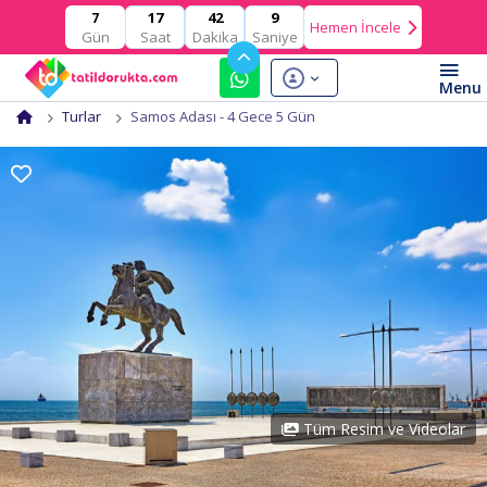
17
42
8
7
Hemen İncele
Gün
Saat
Dakika
Saniye
Turlar
Samos Adası - 4 Gece 5 Gün
Tüm Resim ve Videolar