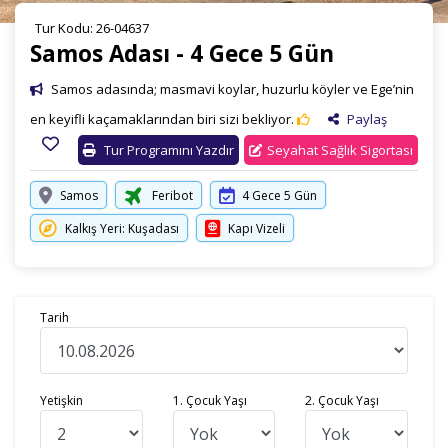
Tur Kodu: 26-04637
Samos Adası - 4 Gece 5 Gün
Samos adasında; masmavi koylar, huzurlu köyler ve Ege’nin
en keyifli kaçamaklarından biri sizi bekliyor.
Paylaş
Tur Programını Yazdır
Seyahat Sağlık Sigortası
Samos
Feribot
4 Gece 5 Gün
Kalkış Yeri: Kuşadası
Kapı Vizeli
Tarih
Yetişkin
1. Çocuk Yaşı
2. Çocuk Yaşı