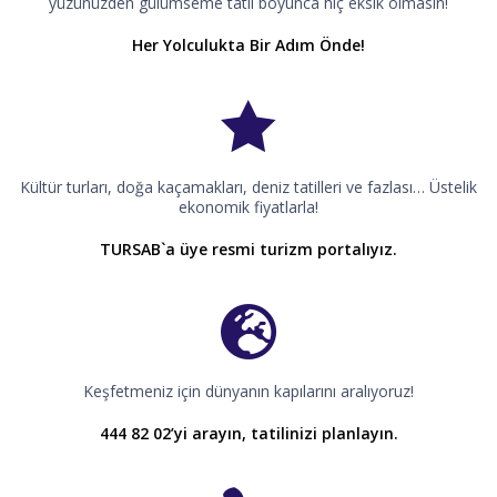
yüzünüzden gülümseme tatil boyunca hiç eksik olmasın!
Her Yolculukta Bir Adım Önde!
Kültür turları, doğa kaçamakları, deniz tatilleri ve fazlası… Üstelik
ekonomik fiyatlarla!
TURSAB`a üye resmi turizm portalıyız.
Keşfetmeniz için dünyanın kapılarını aralıyoruz!
444 82 02’yi arayın, tatilinizi planlayın.