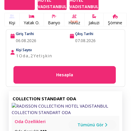
Sıcak
Kişi
Yatak O.
Banyo
Havuz
Jakuzi
Şömine
Giriş Tarihi
Çıkış Tarihi
Kişi Sayısı
1
Oda,
2
Yetişkin
Hesapla
COLLECTION STANDART ODA
Oda Özellikleri
Tümünü Gör