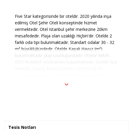
Five Star kategorisinde bir oteldir. 2020 yılında inşa
edilmiş Otel Şehir Oteli konseptinde hizmet
vermektedir. Otel Istanbul şehir merkezine 20km
mesafededir. Plaja olan uzaklığı Hiçbiri'dir. Otelde 2
farklı oda tipi bulunmaktadır. Standart odalar 30 - 32
m² büyüklüğündedir. Otelde Kapalı Havuz (m²)
bulunmaktadır. plajı uzunluğundadır. Otelde MAIN
RESTAURANT restoranları bulunmaktadır. Otelde Spa
merkezi, Sauna, Masaj hizmeti, Ücretsiz Wi-Fi,
Çamaşır servisi gibi özel hizmetler sunulmaktadır. Otel
Bed&Breakfast pansiyon tipinde hizmet vermektedir.
Tesis Notları