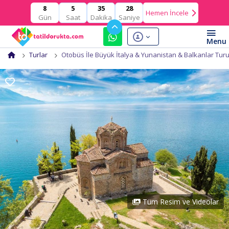
5
35
28
8
Hemen İncele
Gün
Saat
Dakika
Saniye
Turlar
Otobüs İle Büyük İtalya & Yunanistan & Balkanlar Tur
Tüm Resim ve Videolar