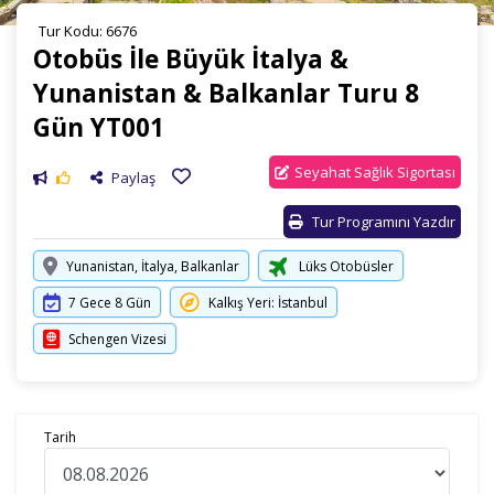
Tur Kodu: 6676
Otobüs İle Büyük İtalya &
Yunanistan & Balkanlar Turu 8
Gün YT001
Seyahat Sağlık Sigortası
Paylaş
Tur Programını Yazdır
Yunanistan, İtalya, Balkanlar
Lüks Otobüsler
7 Gece 8 Gün
Kalkış Yeri: İstanbul
Schengen Vizesi
Tarih