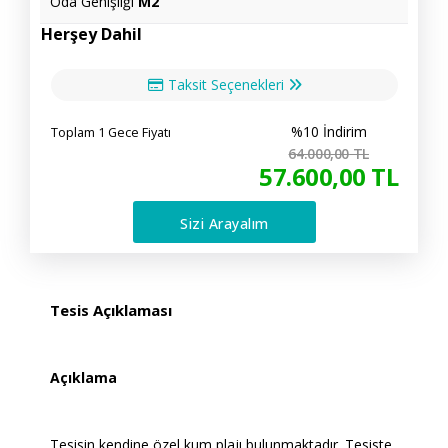
Oda Genişliği
M2
Herşey Dahil
Taksit Seçenekleri
%10 İndirim
Toplam 1 Gece Fiyatı
64.000
,00
TL
57.600
,00
TL
Sizi Arayalım
Tesis Açıklaması
Açıklama
Tesisin kendine özel kum plajı bulunmaktadır. Tesiste