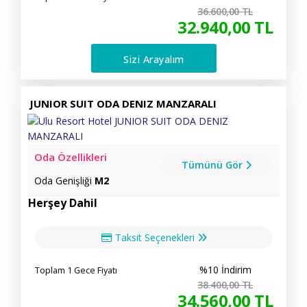
36.600
,00
TL
32.940
,00
TL
Sizi Arayalım
JUNIOR SUIT ODA DENIZ MANZARALI
Oda Özellikleri
Tümünü Gör
Oda Genişliği
M2
Herşey Dahil
Taksit Seçenekleri
%10 İndirim
Toplam 1 Gece Fiyatı
38.400
,00
TL
34.560
,00
TL