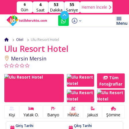
4
53
54
6
Hemen İncele
Gün
Saat
Dakika
Saniye
Otel
Ulu Resort Hotel
Ulu Resort Hotel
Mersin Mersin
Tüm
Fotoğraflar
Sıcak
Kişi
Yatak O.
Banyo
Havuz
Jakuzi
Şömine
Giriş Tarihi
Çıkış Tarihi