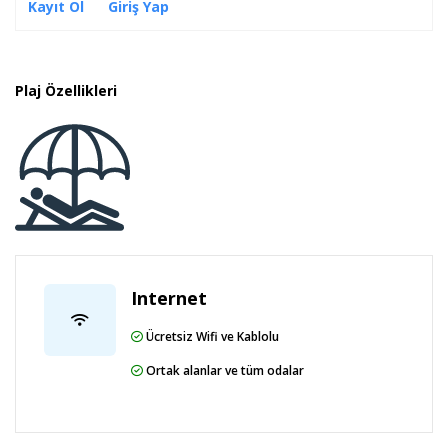
Kayıt Ol
Giriş Yap
arasında mini club, çeşitli oyunlar, mini disko, hobby club, mini
video, mini çocuk Showları mevcuttur.
Çocuklar için su kaydırağı mevcuttur.
Plaj Özellikleri
Lokasyon Bilgisi
Ulu Resort Hotel, Mersin`in Gülnar bölgesinde
bulunmaktadır. Tesis herşey dahil konseptinde hizmet
vermektedir. Ulu Resort Hotel denize sıfır konumuyla
dikkat çekmektedir. 850 m uzunluğundaki sahilinde
denizin tadını çıkartabilirsiniz.
Internet
Ücretsiz Wifi ve Kablolu
Ortak alanlar ve tüm odalar