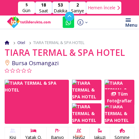
18
53
2
5
Hemen İncele
Gün
Saat
Dakika
Saniye
Otel
TIARA TERMAL & SPA HOTEL
TIARA TERMAL & SPA HOTEL
Bursa Osmangazi
Tüm
Fotoğraflar
Sıcak
Kişi
Yatak O.
Banyo
Havuz
Jakuzi
Şömine