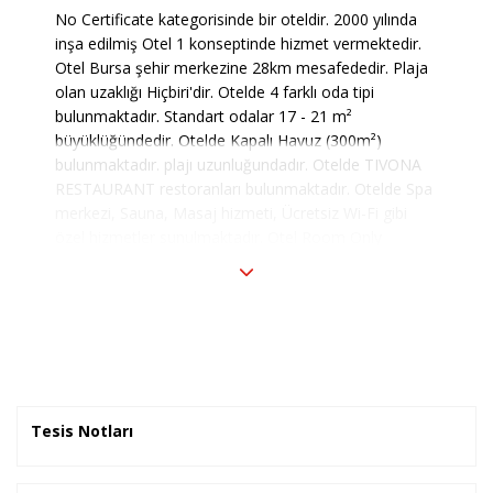
No Certificate kategorisinde bir oteldir. 2000 yılında
inşa edilmiş Otel 1 konseptinde hizmet vermektedir.
Otel Bursa şehir merkezine 28km mesafededir. Plaja
olan uzaklığı Hiçbiri'dir. Otelde 4 farklı oda tipi
bulunmaktadır. Standart odalar 17 - 21 m²
büyüklüğündedir. Otelde Kapalı Havuz (300m²)
bulunmaktadır. plajı uzunluğundadır. Otelde TIVONA
RESTAURANT restoranları bulunmaktadır. Otelde Spa
merkezi, Sauna, Masaj hizmeti, Ücretsiz Wi-Fi gibi
özel hizmetler sunulmaktadır. Otel Room Only
pansiyon tipinde hizmet vermektedir.
Tesis Notları