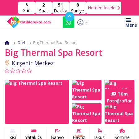
2
51
7
8
Hemen İncele
Gün
Saat
Dakika
Saniye
Otel
Big Thermal Spa Resort
Big Thermal Spa Resort
Kırşehir Merkez
Tüm
Fotoğraflar
Sıcak
Kişi
Yatak O.
Banyo
Havuz
Jakuzi
Şömine