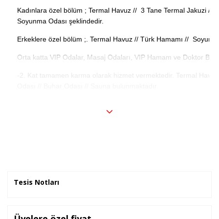
Kadınlara özel bölüm ; Termal Havuz // 3 Tane Termal Jakuzi //
Soyunma Odası şeklindedir.
Erkeklere özel bölüm ;. Termal Havuz // Türk Hamamı // Soyunma
Orta katta VIP Odalar, Masaj Odaları, VIP Hamam ve Doktor Balı
-2. Kat tamamen karma olarak hizmet vermektedir. Termal Havuz 
Odası // Buhar Odası // Sauna bulunmaktadır.
Çamaşırhane *
İnternet
Spa Merkezi *
Oda Servisi *
Sauna
Alışveriş Merkezi *
Market *
Türk Hamamı
Tuz Odası
Masaj *
Kuru Temizleme *
Buhar Odası
Tesis Notları
* ile işaretli özellikler ücretlidir.
Üyelere özel fiyat