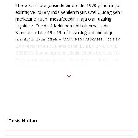
Three Star kategorisinde bir oteldir. 1970 yılında inşa
edilmiş ve 2018 yılında yenilenmiştir. Otel Uludag şehir
merkezine 100m mesafededir. Plaja olan uzaklığı
Hiçbiri'dir. Otelde 4 farklı oda tipi bulunmaktadır.
Standart odalar 19 - 19 m² büyüklüğündedir. plajı
uzunluğundadır. Otelde MAIN RESTAURANT, LOBBY
BAR restoranları bulunmaktadır. LOBBY BAR, CAFE
BECEREN barları hizmetinizdedir. Otelde Ücretsiz Wi-
Fi, Çamaşır servisi gibi özel hizmetler sunulmaktadır.
Otel Full Board pansiyon tipinde hizmet vermektedir.
Tesis Notları