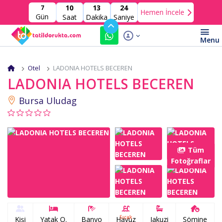
10
13
23
7
Hemen İncele
Gün
Saat
Dakika
Saniye
Otel
LADONIA HOTELS BECEREN
LADONIA HOTELS BECEREN
Bursa Uludag
Tüm
Fotoğraflar
Sıcak
Kişi
Yatak O.
Banyo
Havuz
Jakuzi
Şömine