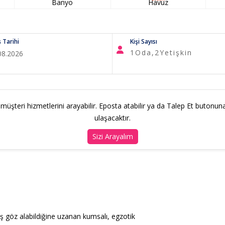
Banyo
Havuz
ş Tarihi
Kişi Sayısı
1
Oda,
2
Yetişkin
 müşteri hizmetlerini arayabilir. Eposta atabilir ya da Talep Et butonuna t
ulaşacaktır.
Sizi Arayalım
ş göz alabildiğine uzanan kumsalı, egzotik