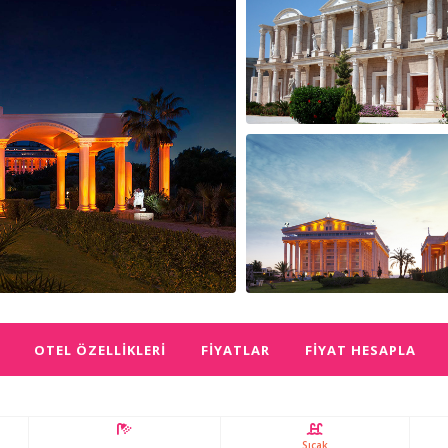
OTEL ÖZELLIKLERI
FIYATLAR
FIYAT HESAPLA
Sıcak