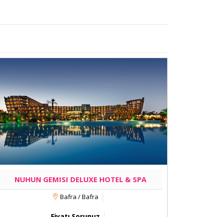
NUHUN GEMISI DELUXE HOTEL & SPA
Bafra / Bafra
Fiyatı Sorunuz