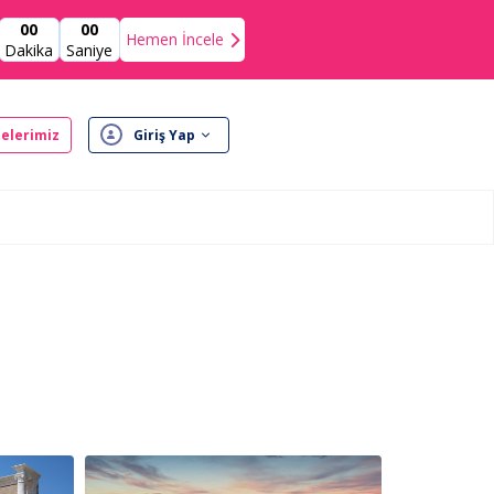
00
00
Hemen İncele
Dakika
Saniye
elerimiz
Giriş Yap