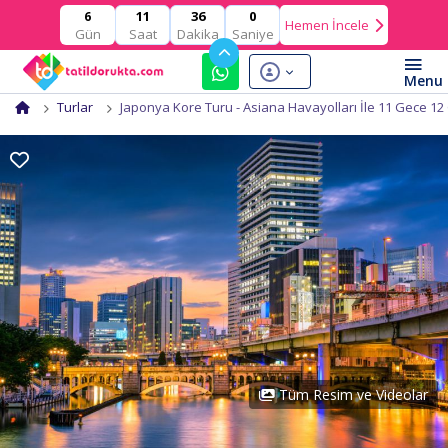
11
36
0
6
Hemen İncele
Gün
Saat
Dakika
Saniye
Turlar
Japonya Kore Turu - Asiana Havayolları İle 11 Gece 12
Tüm Resim ve Videolar