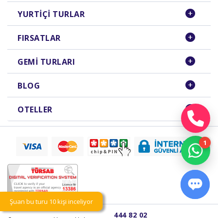
YURTIÇI TURLAR
FIRSATLAR
GEMI TURLARI
BLOG
OTELLER
Şuan bu turu 10 kişi inceliyor
444 82 02