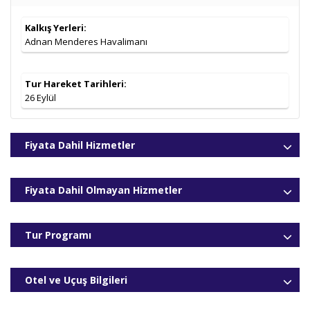
Otel Kategorisi 3*/4* Oteller (Merkeze
26.09.2026
699
,00
€
Uzak Oteller)
Kalkış Yerleri:
Adnan Menderes Havalimanı
Tur Hareket Tarihleri:
26 Eylül
Fiyata Dahil Hizmetler
Fiyata Dahil Olmayan Hizmetler
Tur Programı
Otel ve Uçuş Bilgileri