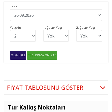
Tarih
Yetişkin
1. Çocuk Yaşı
2. Çocuk Yaşı
ODA EKLE
REZERVASYON YAP
FIYAT TABLOSUNU GÖSTER
İki Kişilik
Tarih
Seçenekler
Odada
Tur Kalkış Noktaları
Kişi Başı