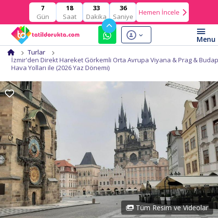
18
33
36
7
Hemen İncele
Gün
Saat
Dakika
Saniye
Turlar
İzmir'den Direkt Hareket Görkemli Orta Avrupa Viyana & Prag & Buda
Hava Yolları ile (2026 Yaz Dönemi)
Tüm Resim ve Videolar