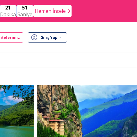
21
51
Hemen İncele
Dakika
Saniye
ntelerimiz
Giriş Yap