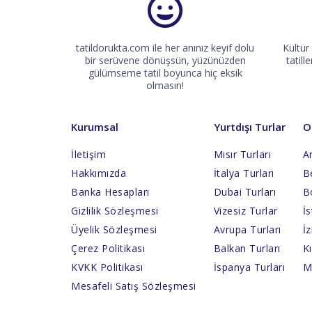
07.10.2026
10.10.2026
tatildorukta.com ile her anınız keyif dolu
Kültür
11.10.2026
bir serüvene dönüşsün, yüzünüzden
tatill
gülümseme tatil boyunca hiç eksik
14.10.2026
olmasın!
17.10.2026
18.10.2026
Kurumsal
Yurtdışı Turlar
O
21.10.2026
İletişim
Mısır Turları
An
24.10.2026
Hakkımızda
İtalya Turları
Be
25.10.2026
Banka Hesapları
Dubai Turları
B
Gizlilik Sözleşmesi
Vizesiz Turlar
İs
28.10.2026
Üyelik Sözleşmesi
Avrupa Turları
İz
31.10.2026
Çerez Politikası
Balkan Turları
Kı
01.11.2026
KVKK Politikası
İspanya Turları
M
04.11.2026
Mesafeli Satış Sözleşmesi
07.11.2026