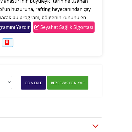
Manastırı’nın büyüleyici tarihine uzanan
göl’ün huzuruna, rafting heyecanından çay
aşanacak bu program, bölgenin ruhunu en
ramını Yazdır
Seyahat Sağlık Sigortası
ODA EKLE
REZERVASYON YAP