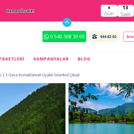
13
6
Hemen İncele!
Gün
Saat
0 540 308 30 00
444 82 02
Ace
 PAKETLERI
KAMPANYALAR
BLOG
 | 3 Gece Konaklamalı Uçaklı İstanbul Çıkışlı