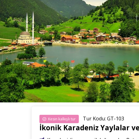
Tur Kodu: GT-103
Kesin kalkışlı tur
İkonik Karadeniz Yaylalar ve