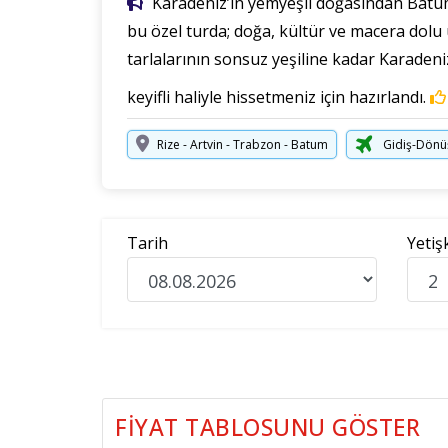
Karadeniz’in yemyeşil doğasından Batum’
bu özel turda; doğa, kültür ve macera dol
tarlalarının sonsuz yeşiline kadar Karaden
keyifli haliyle hissetmeniz için hazırlandı.
Rize - Artvin - Trabzon - Batum
Gidiş-Dönü
Tarih
Yetiş
FIYAT TABLOSUNU GÖSTER