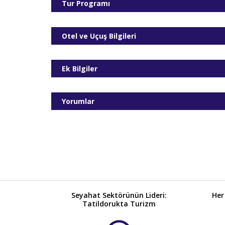
Tur Programı
06.09.2026
09.09.2026
Otel ve Uçuş Bilgileri
12.09.2026
13.09.2026
Ek Bilgiler
16.09.2026
19.09.2026
Yorumlar
20.09.2026
23.09.2026
26.09.2026
27.09.2026
30.09.2026
Seyahat Sektörünün Lideri:
Her
03.10.2026
Tatildorukta Turizm
04.10.2026