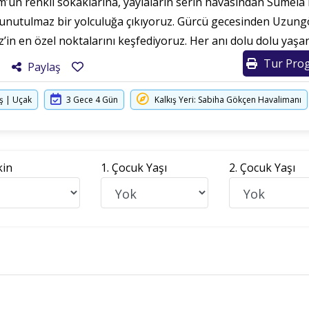
un renkli sokaklarına, yaylaların serin havasından Sümela 
u unutulmaz bir yolculuğa çıkıyoruz. Gürcü gecesinden Uzun
iz’in en özel noktalarını keşfediyoruz. Her anı dolu dolu y
Tur Prog
Paylaş
ş | Uçak
3 Gece 4 Gün
Kalkış Yeri: Sabiha Gökçen Havalimanı
kin
1. Çocuk Yaşı
2. Çocuk Yaşı