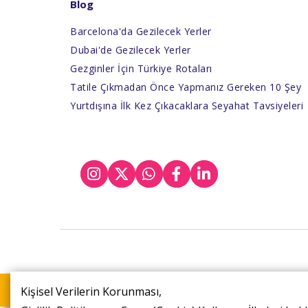
Blog
08.11.2026
Barcelona'da Gezilecek Yerler
11.11.2026
Dubai'de Gezilecek Yerler
14.11.2026
Gezginler İçin Türkiye Rotaları
15.11.2026
Tatile Çıkmadan Önce Yapmanız Gereken 10 Şey
Yurtdışına İlk Kez Çıkacaklara Seyahat Tavsiyeleri
18.11.2026
21.11.2026
22.11.2026
25.11.2026
28.11.2026
29.11.2026
Şuan bu turu 16 kişi inceliyor
Kişisel Verilerin Korunması,