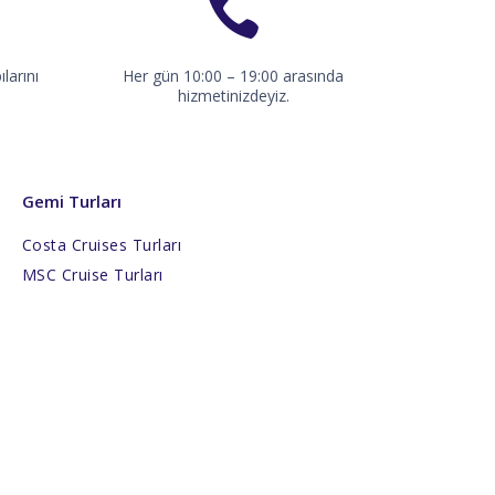
L
Taksitler »
L
Taksitler »
larını
Her gün 10:00 – 19:00 arasında
L
Taksitler »
hizmetinizdeyiz.
L
Taksitler »
L
Taksitler »
L
Taksitler »
Gemi Turları
L
Taksitler »
Costa Cruises Turları
L
Taksitler »
MSC Cruise Turları
L
Taksitler »
L
Taksitler »
L
Taksitler »
L
Taksitler »
L
Taksitler »
L
Taksitler »