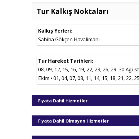
Tur Kalkış Noktaları
Tarih
09.08.2026
Kalkış Yerleri:
12.08.2026
Sabiha Gökçen Havalimanı
15.08.2026
16.08.2026
Tur Hareket Tarihleri:
19.08.2026
08, 09, 12, 15, 16, 19, 22, 23, 26, 29, 30 Ağusto
22.08.2026
Ekim • 01, 04, 07, 08, 11, 14, 15, 18, 21, 22, 
23.08.2026
26.08.2026
Fiyata Dahil Hizmetler
29.08.2026
30.08.2026
Fiyata Dahil Olmayan Hizmetler
02.09.2026
05.09.2026