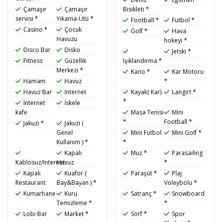
Çamaşır
Çamaşır
Bisikleti *
servisi *
Yıkama-Ütü *
Football *
Futbol *
Casino *
Çocuk
Golf *
Hava
Havuzu
hokeyi *
Disco Bar
Disko
Jetski *
Fitness
Güzellik
Işıklandırma *
Merkezi *
Kano *
Kar Motoru
Hamam
Havuz
*
Havuz Bar
Internet
Kayak( Kar)
Langırt *
*
İnternet
İskele
kafe
Masa Tenisi
Mini
*
Football *
Jakuzi *
Jakuzi (
Genel
Mini Futbol
Mini Golf *
Kullanım ) *
*
Kapalı
Muz *
Parasailing
Kablosuz/Internet
Havuz
*
Kapalı
Kuafor (
Paraşüt *
Plaj
Restaurant
Bay&Bayan ) *
Voleybolu *
Kumarhane
Kuru
Satranç *
Snowboard
Temizleme *
*
Lobi Bar
Market *
Sörf *
Spor