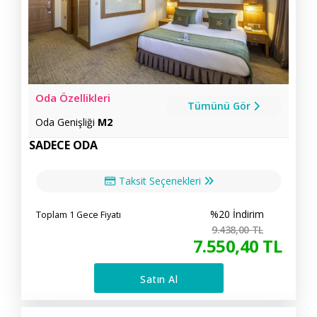
Oda Özellikleri
Tümünü Gör
Oda Genişliği
M2
SADECE ODA
Taksit Seçenekleri
%20 İndirim
Toplam 1 Gece Fiyatı
9.438
,00
TL
7.550
,40
TL
Satın Al