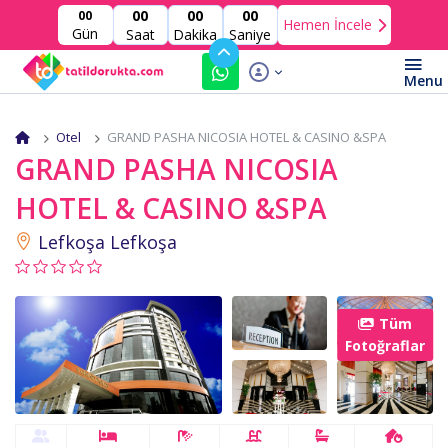
00
00
00
00
Hemen İncele
Gün
Saat
Dakika
Saniye
Otel
GRAND PASHA NICOSIA HOTEL & CASINO &SPA
GRAND PASHA NICOSIA
HOTEL & CASINO &SPA
Lefkoşa Lefkoşa
Tüm
Fotoğraflar