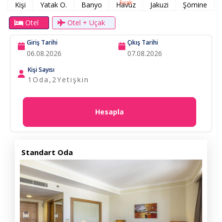
Sıcak
Kişi
Yatak O.
Banyo
Havuz
Jakuzi
Şömine
Otel
Otel + Uçak
Giriş Tarihi
Çıkış Tarihi
Kişi Sayısı
1
Oda,
2
Yetişkin
Hesapla
Standart Oda