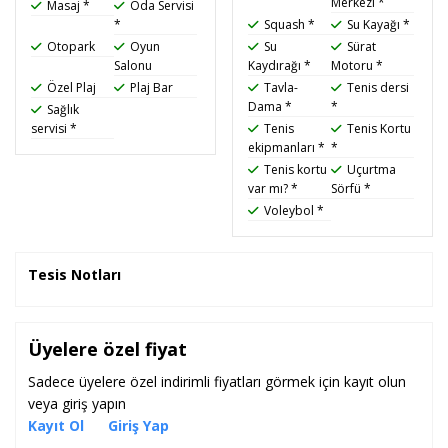
Merkezi *
Masaj *
Oda Servisi
*
Squash *
Su Kayağı *
Otopark
Oyun
Su
Sürat
Salonu
Kaydırağı *
Motoru *
Özel Plaj
Plaj Bar
Tavla-
Tenis dersi
Dama *
*
Sağlık
servisi *
Tenis
Tenis Kortu
ekipmanları *
*
Tenis kortu
Uçurtma
var mı? *
Sörfü *
Voleybol *
Tesis Notları
Üyelere özel fiyat
Sadece üyelere özel indirimli fiyatları görmek için kayıt olun
veya giriş yapın
Kayıt Ol
Giriş Yap