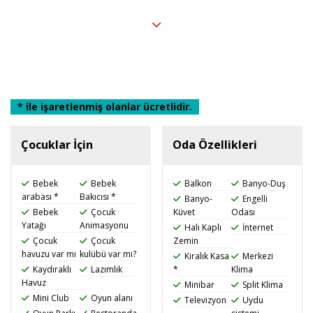
Otel bünyesinde 134 odanın yanında farklı büyüklükte
4 adet toplantı salonu, 1 adet restoran, 2 adet bar,
açık ve kapalı havuz mevcuttur.
Şehir merkezinde bulunan otel de palmiye ağaçları ile
donatılmış muhteşem bir bahçe bulunmaktadır.
* ile işaretlenmiş olanlar ücretlidir.
Çocuklar İçin
Oda Özellikleri
Bebek
Bebek
Balkon
Banyo-Duş
arabası *
Bakıcısı *
Banyo-
Engelli
Bebek
Çocuk
Küvet
Odası
Yatağı
Animasyonu
Halı Kaplı
İnternet
Çocuk
Çocuk
Zemin
havuzu var mı
kulübü var mı?
Kiralık Kasa
Merkezi
Kaydıraklı
Lazımlık
*
Klima
Havuz
Minibar
Split Klima
Mini Club
Oyun alanı
Televizyon
Uydu