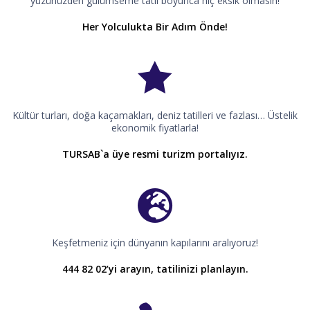
yüzünüzden gülümseme tatil boyunca hiç eksik olmasın!
Her Yolculukta Bir Adım Önde!
Kültür turları, doğa kaçamakları, deniz tatilleri ve fazlası… Üstelik
ekonomik fiyatlarla!
TURSAB`a üye resmi turizm portalıyız.
Keşfetmeniz için dünyanın kapılarını aralıyoruz!
444 82 02’yi arayın, tatilinizi planlayın.