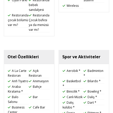
Oyun Parkı
Restoranda
sistemi
bebek
Wireless
sandalyesi
Restoranda
Restoranda
çocuk bölümü
Çocuk büfesi
var mı?
ya da menüsü
var mı?
Otel Özellikleri
Spor ve Aktiviteler
A La Carte
Açık
Aerobik *
Badminton
Restoran
Restoran
*
Anfi Tiyatro
Animasyon
Basketbol
Bilardo *
*
Araba
Bahçe
Kiralama *
Binicilik *
Bowling *
Balo
Bar
Canlı Müzik
Dalış *
Salonu
Dalış
Dart *
Business
Cafe Bar
kulübü *
Center
Deniz
Eğitmen *