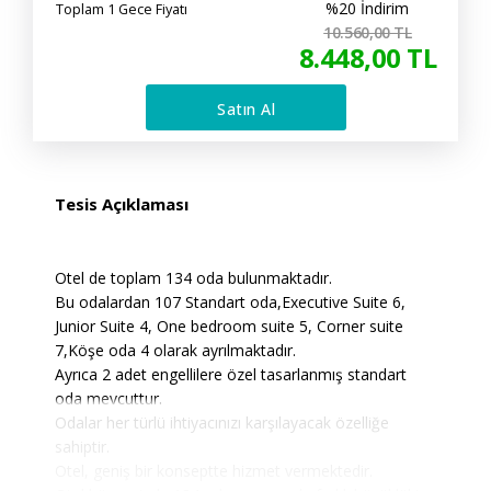
%20 İndirim
Toplam 1 Gece Fiyatı
10.560
,00
TL
8.448
,00
TL
Satın Al
Tesis Açıklaması
Otel de toplam 134 oda bulunmaktadır.
Bu odalardan 107 Standart oda,Executive Suite 6,
Junior Suite 4, One bedroom suite 5, Corner suite
7,Köşe oda 4 olarak ayrılmaktadır.
Ayrıca 2 adet engellilere özel tasarlanmış standart
oda mevcuttur.
Odalar her türlü ihtiyacınızı karşılayacak özelliğe
sahiptir.
Otel, geniş bir konseptte hizmet vermektedir.