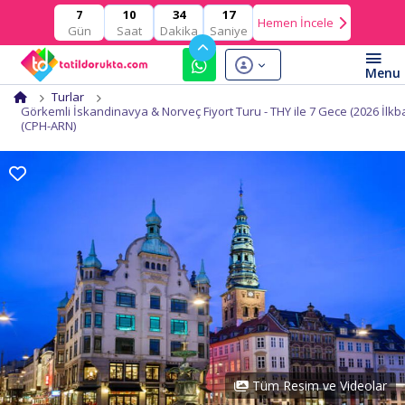
10
34
16
7
Hemen İncele
Gün
Saat
Dakika
Saniye
Turlar
Görkemli İskandinavya & Norveç Fiyort Turu - THY ile 7 Gece (2026 İlk
(CPH-ARN)
Tüm Resim ve Videolar