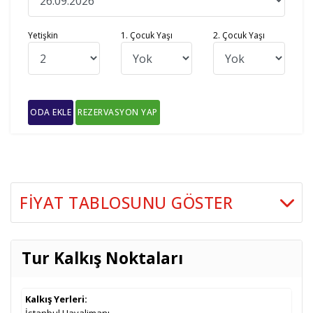
Yetişkin
1. Çocuk Yaşı
2. Çocuk Yaşı
ODA EKLE
REZERVASYON YAP
FIYAT TABLOSUNU GÖSTER
İki Kişilik Odada
Tarih
Seçenekler
Taksitler
Kişi Başı
Tur Kalkış Noktaları
26.09.2026
En Uygun Fiyatlı Seçenek
999
,00
€
Taksitler »
Kalkış Yerleri: