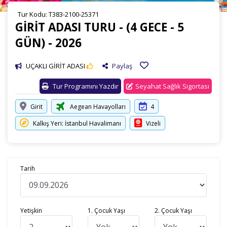
Tur Kodu: T383-2100-25371
GİRİT ADASI TURU - (4 GECE - 5
GÜN) - 2026
UÇAKLI GİRİT ADASI
Paylaş
Tur Programını Yazdır
Seyahat Sağlık Sigortası
Girit
Aegean Havayolları
4
Kalkış Yeri: İstanbul Havalimanı
Vizeli
Tarih
Yetişkin
1. Çocuk Yaşı
2. Çocuk Yaşı