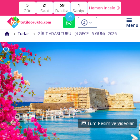
21
59
0
5
Hemen İncele
Gün
Saat
Dakika
Saniye
Turlar
GİRİT ADASI TURU - (4 GECE - 5 GÜN) - 2026
Tüm Resim ve Videolar