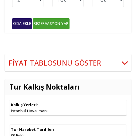
ODA EKLE
REZERVASYON YAP
FIYAT TABLOSUNU GÖSTER
İki Kişilik Odada
Tarih
Seçenekler
Taksitler
Kişi Başı
Tur Kalkış Noktaları
09.09.2026
En Uygun Fiyatlı Seçenek
699
,00
€
Taksitler »
Kalkış Yerleri:
İstanbul Havalimanı
Tur Hareket Tarihleri:
09 Eylül