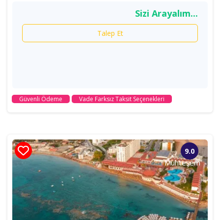
Sizi Arayalım...
Talep Et
Güvenli Ödeme
Vade Farksız Taksit Seçenekleri
9.0
Muhteşem