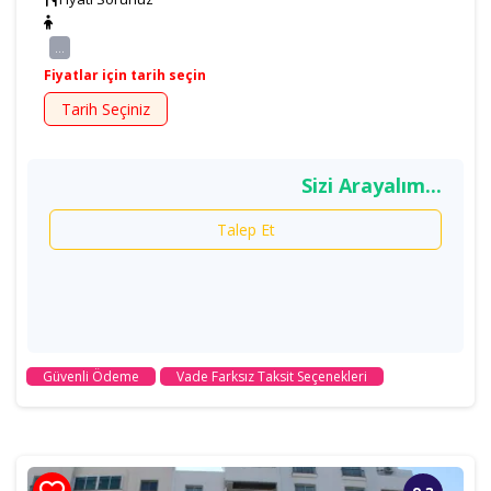
...
Fiyatlar için tarih seçin
Tarih Seçiniz
Sizi Arayalım...
Talep Et
Güvenli Ödeme
Vade Farksız Taksit Seçenekleri