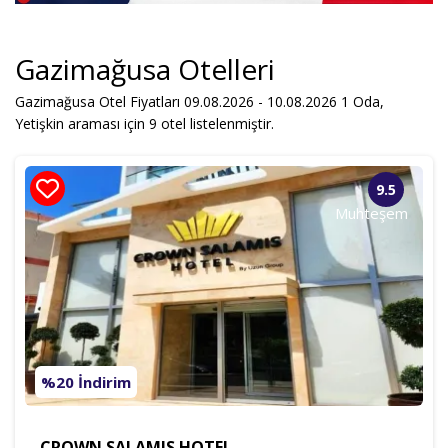
Yetişkin
Çocuk
Gazimağusa Otelleri
Gazimağusa Otel Fiyatları 09.08.2026 - 10.08.2026
1
Oda,
Sadece Müsait Oteller
Yetişkin
araması için 9 otel listelenmiştir.
Otel Ara
9.5
Muhteşem
%20 İndirim
CROWN SALAMIS HOTEL