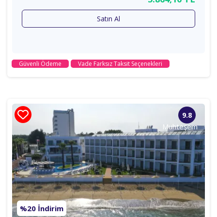
Satın Al
Güvenli Ödeme
Vade Farksız Taksit Seçenekleri
9.8
Muhteşem
%20 İndirim