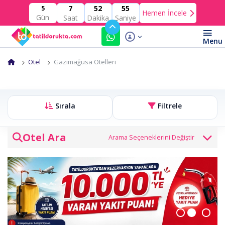
7
52
54
5
Hemen İncele
Gün
Saat
Dakika
Saniye
Otel
Gazimağusa Otelleri
Sırala
Filtrele
Otel Ara
Otel veya bölge
Giriş Tarihi
Çıkış Tarihi