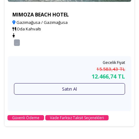
MIMOZA BEACH HOTEL
Gazimağusa / Gazimağusa
Oda Kahvaltı
...
Gecelik Fiyat
15.583
,43
TL
12.466
,74
TL
Satın Al
Güvenli Ödeme
Vade Farksız Taksit Seçenekleri