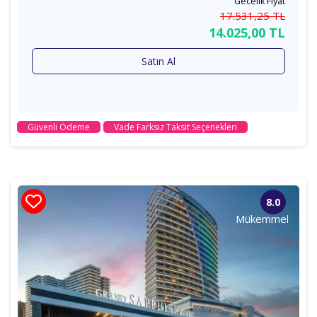
Gecelik Fiyat
17.531
,25
TL
14.025
,00
TL
Satın Al
Güvenli Ödeme
Vade Farksız Taksit Seçenekleri
8.0
Mükemmel