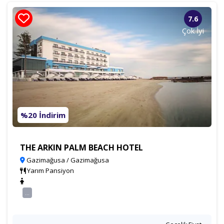
7.6
Çok İyi
%20 İndirim
THE ARKIN PALM BEACH HOTEL
Gazimağusa / Gazimağusa
Yarım Pansiyon
...