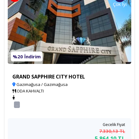
Çok İyi
%20 İndirim
GRAND SAPPHIRE CITY HOTEL
Gazimağusa / Gazimağusa
ODA KAHVALTI
...
Gecelik Fiyat
7.330
,13
TL
5.864
,10
TL