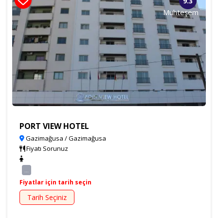
9.3
Muhteşem
PORT VIEW HOTEL
Gazimağusa / Gazimağusa
Fiyatı Sorunuz
...
Fiyatlar için tarih seçin
Tarih Seçiniz