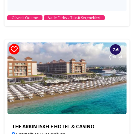
Güvenli Ödeme
Vade Farksız Taksit Seçenekleri
7.6
Çok İyi
THE ARKIN ISKELE HOTEL & CASINO