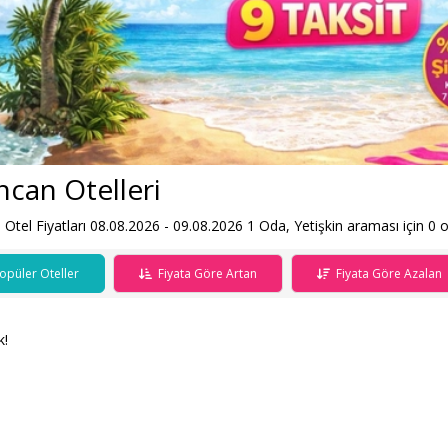
ncan Otelleri
 Otel Fiyatları 08.08.2026 - 09.08.2026
1
Oda,
Yetişkin
araması için 0 ot
opüler Oteller
Fiyata Göre Artan
Fiyata Göre Azalan
k!