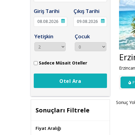
Giriş Tarihi
Çıkış Tarihi
Yetişkin
Çocuk
Erzi
Sadece Müsait Oteller
Erzincan
Otel Ara
P
Sonuç Yo
Sonuçları Filtrele
Fiyat Aralığı