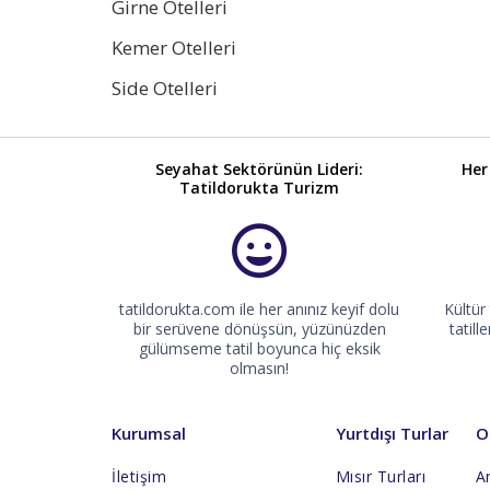
Girne Otelleri
Kemer Otelleri
Side Otelleri
Seyahat Sektörünün Lideri:
Her
Tatildorukta Turizm
tatildorukta.com ile her anınız keyif dolu
Kültür
bir serüvene dönüşsün, yüzünüzden
tatill
gülümseme tatil boyunca hiç eksik
olmasın!
Kurumsal
Yurtdışı Turlar
O
İletişim
Mısır Turları
An