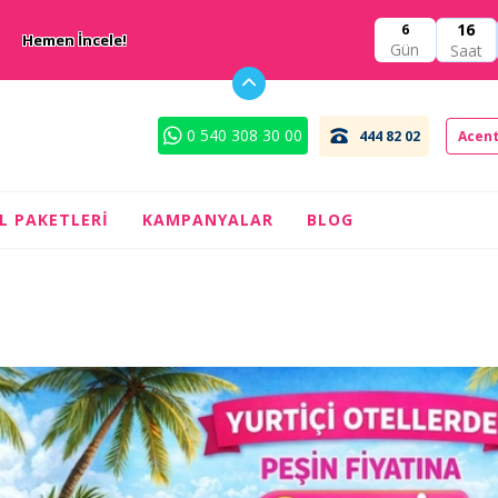
16
6
Hemen İncele!
Gün
Saat
0 540 308 30 00
444 82 02
Acent
IL PAKETLERI
KAMPANYALAR
BLOG