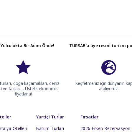
 Yolculukta Bir Adım Önde!
TURSAB`a üye resmi turizm por
 turları, doğa kaçamakları, deniz
Keşfetmeniz için dünyanın kapı
eri ve fazlası… Üstelik ekonomik
aralıyoruz!
fiyatlarla!
teller
Yurtiçi Turlar
Fırsatlar
talya Otelleri
Batum Turları
2026 Erken Rezervasyon