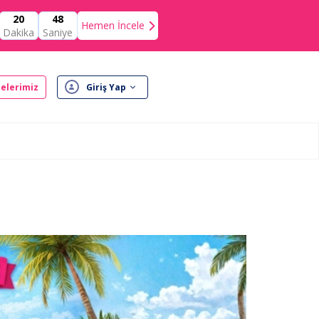
20
48
Hemen İncele
Dakika
Saniye
elerimiz
Giriş Yap