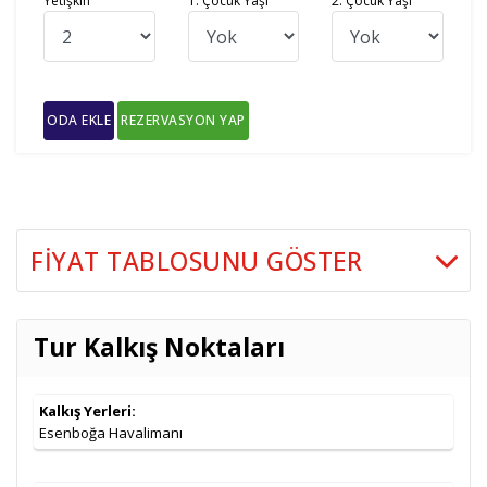
Yetişkin
1. Çocuk Yaşı
2. Çocuk Yaşı
ODA EKLE
REZERVASYON YAP
FIYAT TABLOSUNU GÖSTER
İki Kişilik
Tarih
Seçenekler
Odada
Tur Kalkış Noktaları
Kişi Başı
3* City Max Hotel Bur Dubai vb. (Şehir
25.09.2026
699
,00
€
Merkezi)
Kalkış Yerleri:
4* Holiday Inn Hotel Science Park vb.
749
,00
€
Esenboğa Havalimanı
5* Media Rotana Hotel vb. (Şehir Merkezi)
799
,00
€