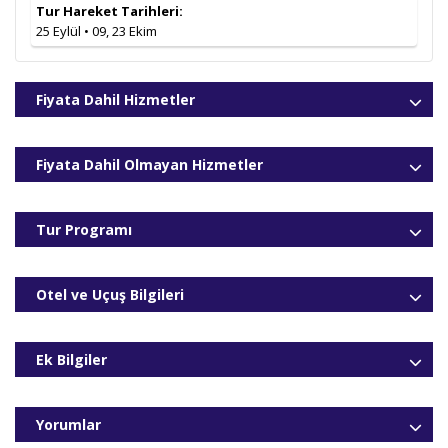
3* City Max Hotel Bur Dubai vb. (Şehir
Tur Hareket Tarihleri:
09.10.2026
699
,00
€
Merkezi)
25 Eylül • 09, 23 Ekim
4* Holiday Inn Hotel Science Park vb.
749
,00
€
5* Media Rotana Hotel vb. (Şehir Merkezi)
799
,00
€
Fiyata Dahil Hizmetler
3* City Max Hotel Bur Dubai vb. (Şehir
23.10.2026
699
,00
€
Merkezi)
4* Holiday Inn Hotel Science Park vb.
749
,00
€
Fiyata Dahil Olmayan Hizmetler
5* Media Rotana Hotel vb. (Şehir Merkezi)
799
,00
€
Tur Programı
Otel ve Uçuş Bilgileri
Ek Bilgiler
Yorumlar