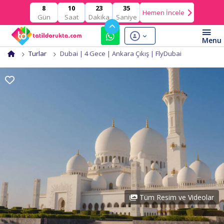
10
23
35
8
Hemen İncele
Gün
Saat
Dakika
Saniye
Turlar
Dubai | 4 Gece | Ankara Çıkış | FlyDubai
Tüm Resim ve Videolar