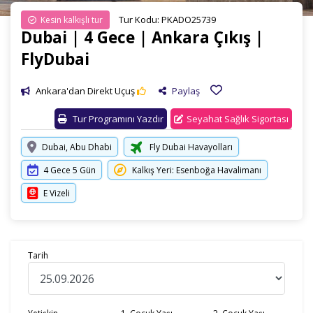
Tur Kodu: PKADO25739
Kesin kalkışlı tur
Dubai | 4 Gece | Ankara Çıkış |
FlyDubai
Ankara'dan Direkt Uçuş
Paylaş
Tur Programını Yazdır
Seyahat Sağlık Sigortası
Dubai, Abu Dhabi
Fly Dubai Havayolları
4 Gece 5 Gün
Kalkış Yeri: Esenboğa Havalimanı
E Vizeli
Tarih