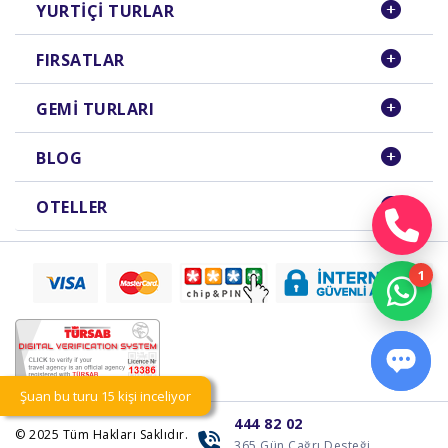
YURTIÇI TURLAR
FIRSATLAR
GEMI TURLARI
BLOG
OTELLER
Şuan bu turu 15 kişi inceliyor
444 82 02
© 2025
Tüm Hakları Saklıdır.
365 Gün Çağrı Desteği