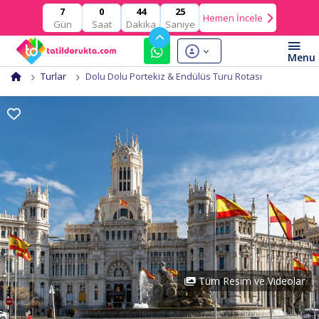
0
44
24
7
Hemen İncele
Gün
Saat
Dakika
Saniye
Turlar
Dolu Dolu Portekiz & Endülüs Turu Rotası
Tüm Resim ve Videolar