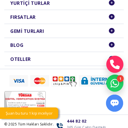
YURTIÇI TURLAR
FIRSATLAR
GEMI TURLARI
BLOG
OTELLER
Şuan bu turu 1 kişi inceliyor
444 82 02
© 2025
Tüm Hakları Saklıdır.
365 Gün Çağrı Desteği