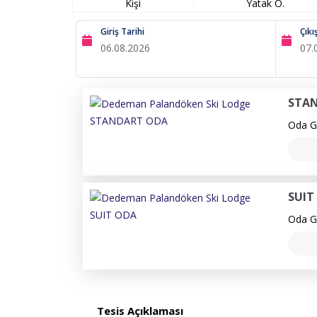
Kişi
Yatak O.
Giriş Tarihi
Çıkı
STA
Oda Ge
SUIT
Oda Ge
Tesis Açıklaması