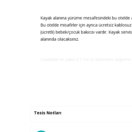
Kayak alanına yürüme mesafesindeki bu otelde a
Bu otelde misafirler için ayrıca ücretsiz kablosu
(ücretli) bebek/çocuk bakıcısı vardır. Kayak serv
alanında olacaksınız.
Uzaklıklar en yakın 0.1 mil ve kilometre değerine
Palandöken Dağı - 0,2 km / 0,1 mi
Atatürk Evi Müzesi - 7,4 km / 4,6 mi
Yakutiye Medresesi - 7,9 km / 4,9 mi
Erzurum Arkeoloji Müzesi - 8 km / 5 mi
Erzurum Devlet Tiyatrosu - 8,1 km / 5 mi
Tesis Notları
Üç Kümbetler - 8,1 km / 5 mi
Rüstem Paşa Kervansarayı - 8,3 km / 5,1 mi
Çifte Minareli Medrese - 8,3 km / 5,2 mi