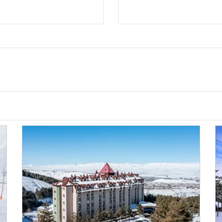
ur
lamanızda Erzurum merkezinde, Palandöken
vi Müzesi ile 8 dakika mesafede olacaksınız.
8 km (5 mi) ve Erzurum Devlet Tiyatrosu ile
mevcuttur. Misafirlerimize ücretsiz kablosuz
eçirebilmesi için kablolu TV kanalları vardır.
aç kurutma makinesi vardır. Misafirlerimize
gibi imkânlar ve kolaylıklar sunulmaktadır.