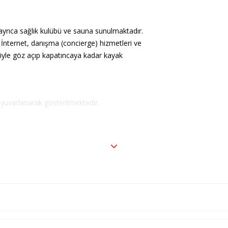
yrıca sağlık kulübü ve sauna sunulmaktadır.
z İnternet, danışma (concierge) hizmetleri ve
isiyle göz açıp kapatıncaya kadar kayak
 yuvarlanarak gösterilmektedir.