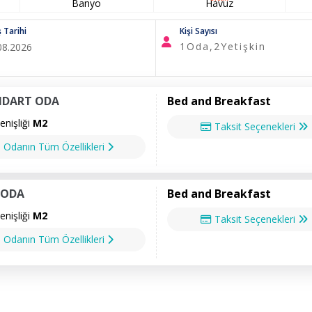
Banyo
Havuz
ş Tarihi
Kişi Sayısı
1
Oda,
2
Yetişkin
NDART ODA
Bed and Breakfast
nişliği
M2
Taksit Seçenekleri
Odanın Tüm Özellikleri
 ODA
Bed and Breakfast
nişliği
M2
Taksit Seçenekleri
Odanın Tüm Özellikleri