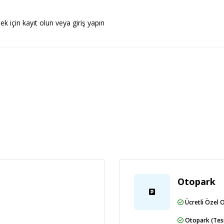
ek için kayıt olun veya giriş yapın
döken Ski Lodge Erzurum (ERZ) - 20,6 km /
 hızlı çıkış mevcuttur. Otelde konferans alanı ve
avaalanı transfer servisi (24 saat) ücretli
alma hizmeti ücretlidir.
Otopark
manzarasına nazır yemek servisi sunuyor.
Ücretli Özel 
t. Barda/oturma salonunda misafirlerimize
7.00 ve 10.00 arasında ücretli alakart kahvaltı
Otopark (Tesi