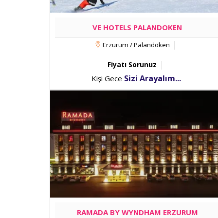
VE HOTELS PALANDOKEN
Erzurum / Palandöken
Fiyatı Sorunuz
Sizi Arayalım...
Kişi Gece
RAMADA BY WYNDHAM ERZURUM