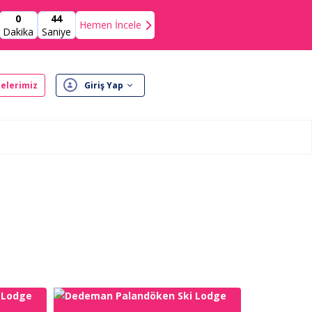
0
43
Hemen İncele
Dakika
Saniye
elerimiz
Giriş Yap