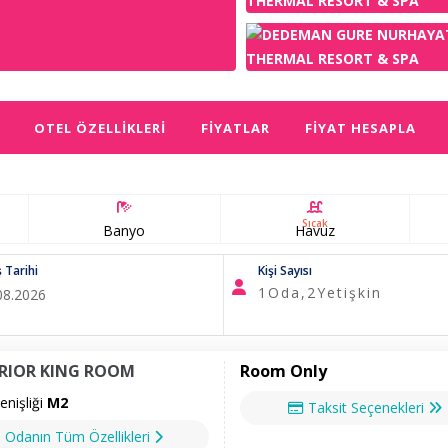
OTEL ÖZELLIKLERI
FIYATLAR
FIYAT HESAPLA
Sıcak
Banyo
Havuz
ş Tarihi
Kişi Sayısı
1
Oda,
2
Yetişkin
RIOR KING ROOM
Room Only
nişliği
M2
Taksit Seçenekleri
Odanın Tüm Özellikleri