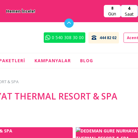
4
8
Hemen İncele!
Gün
Saat
0 540 308 30 00
444 82 02
Acent
 PAKETLERI
KAMPANYALAR
BLOG
ORT & SPA
AT THERMAL RESORT & SPA