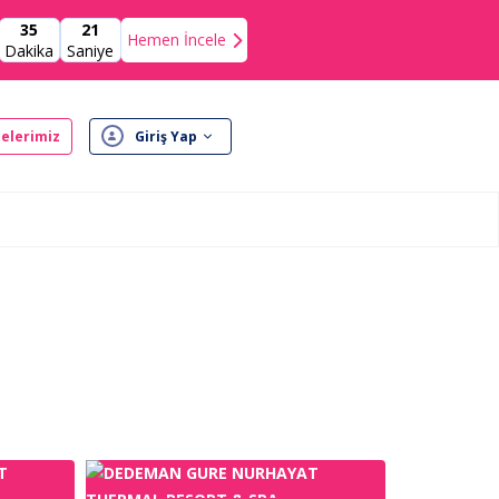
35
20
Hemen İncele
Dakika
Saniye
elerimiz
Giriş Yap