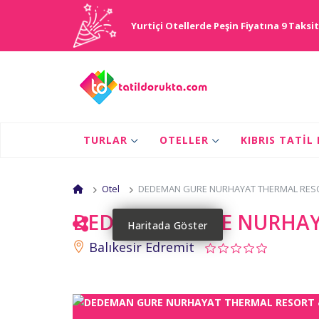
Yurtiçi Otellerde Peşin Fiyatına 9 Taksit
TURLAR
OTELLER
KIBRIS TATIL
Otel
DEDEMAN GURE NURHAYAT THERMAL RES
DEDEMAN GURE NURHAY
Haritada Göster
Balıkesir Edremit