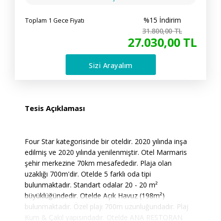
%15 İndirim
Toplam 1 Gece Fiyatı
31.800
,00
TL
27.030
,00
TL
Sizi Arayalım
Tesis Açıklaması
Four Star kategorisinde bir oteldir. 2020 yılında inşa
edilmiş ve 2020 yılında yenilenmiştir. Otel Marmaris
şehir merkezine 70km mesafededir. Plaja olan
uzaklığı 700m'dir. Otelde 5 farklı oda tipi
bulunmaktadır. Standart odalar 20 - 20 m²
büyüklüğündedir. Otelde Açık Havuz (198m²)
bulunmaktadır. Özel plajı 700m uzunluğundadır. Plaj
Kum & Çakıl yapısındadır. Otelde ANA RESTORAN