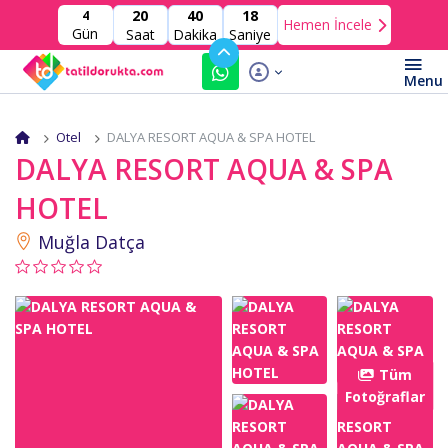
20
40
18
4
Hemen İncele
Gün
Saat
Dakika
Saniye
Otel
DALYA RESORT AQUA & SPA HOTEL
DALYA RESORT AQUA & SPA
HOTEL
Muğla Datça
Tüm
Fotoğraflar