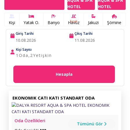
Sıcak
Kişi
Yatak O.
Banyo
Havuz
Jakuzi
Şömine
Giriş Tarihi
Çıkış Tarihi
Kişi Sayısı
1
Oda,
2
Yetişkin
Hesapla
EKONOMIK CATI KATI STANDART ODA
Oda Özellikleri
Tümünü Gör