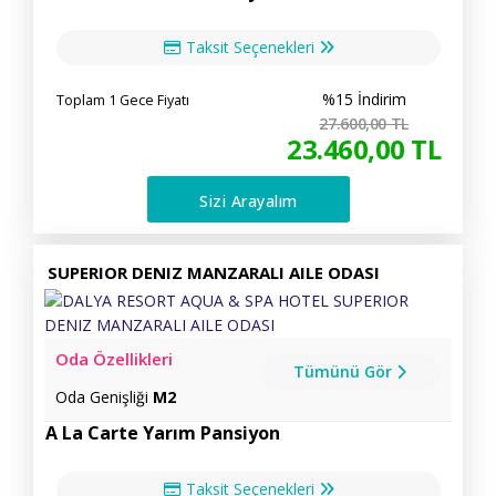
Taksit Seçenekleri
%15 İndirim
Toplam 1 Gece Fiyatı
27.600
,00
TL
23.460
,00
TL
Sizi Arayalım
SUPERIOR DENIZ MANZARALI AILE ODASI
Oda Özellikleri
Tümünü Gör
Oda Genişliği
M2
A La Carte Yarım Pansiyon
Taksit Seçenekleri