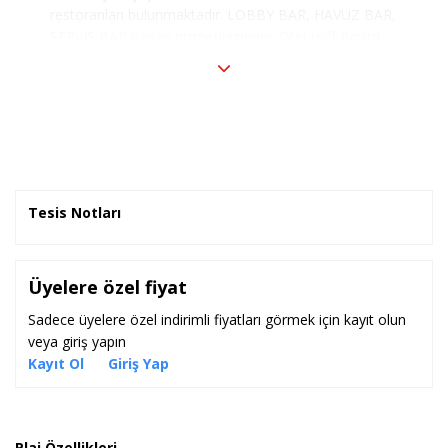
restoranları bulunmaktadır. LOBBY BAR, HAVUZ BAR,
SERVIS BAR barları hizmetinizdedir. Otel Half Board
pansiyon tipinde hizmet vermektedir.
Tesis Notları
Üyelere özel fiyat
Sadece üyelere özel indirimli fiyatları görmek için kayıt olun
veya giriş yapın
Kayıt Ol
Giriş Yap
Plaj Özellikleri