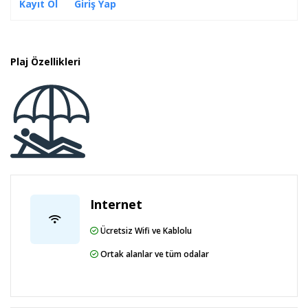
Kayıt Ol
Giriş Yap
Otel Antalya Havaalanı`na 35 km., Belek`e 2 km.,
Antalya Şehir Merkezi`ne 45 km. uzaklıktadır.
Plaj Özellikleri
Sahil Bilgisi
270 m. uzunluğundaki özel kum plaja sahip tesisin
kendine ait iskelesi vardır.
Internet
Ücretsiz Wifi ve Kablolu
Ortak alanlar ve tüm odalar