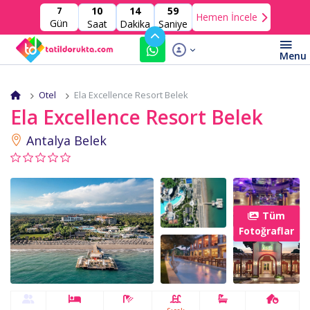
10
14
57
7
Hemen İncele
Gün
Saat
Dakika
Saniye
Otel
Ela Excellence Resort Belek
Ela Excellence Resort Belek
Antalya Belek
Tüm
Fotoğraflar