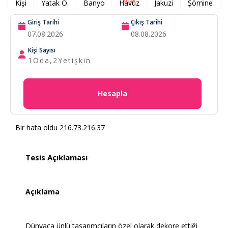
Sıcak
Kişi
Yatak O.
Banyo
Havuz
Jakuzi
Şömine
Giriş Tarihi
Çıkış Tarihi
Kişi Sayısı
1
Oda,
2
Yetişkin
Hesapla
Bir hata oldu 216.73.216.37
Tesis Açıklaması
Açıklama
Dünyaca ünlü tasarımcıların özel olarak dekore ettiği