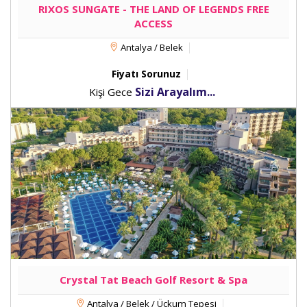
RIXOS SUNGATE - THE LAND OF LEGENDS FREE
ACCESS
Antalya / Belek
Fiyatı Sorunuz
Sizi Arayalım...
Kişi Gece
Crystal Tat Beach Golf Resort & Spa
Antalya / Belek / Üçkum Tepesi