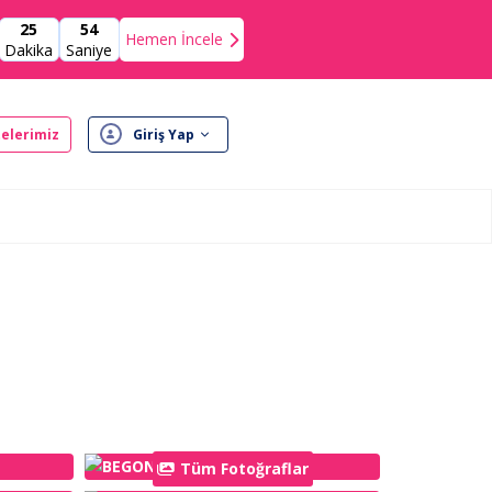
25
53
Hemen İncele
Dakika
Saniye
elerimiz
Giriş Yap
Tüm Fotoğraflar