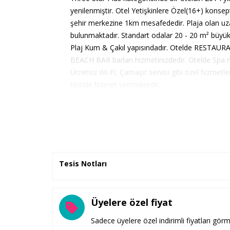
yenilenmiştir. Otel Yetişkinlere Özel(16+) kons
şehir merkezine 1km mesafededir. Plaja olan uzaklı
bulunmaktadır. Standart odalar 20 - 20 m² büyük
Plaj Kum & Çakıl yapısındadır. Otelde RESTAUR
BEACH BAR barları hizmetinizdedir. Otelde Spa
Ücretsiz Wi-Fi, Çamaşır servisi gibi özel hizmetle
tipinde hizmet vermektedir.
Tesis Notları
Üyelere özel fiyat
Sadece üyelere özel indirimli fiyatları görm