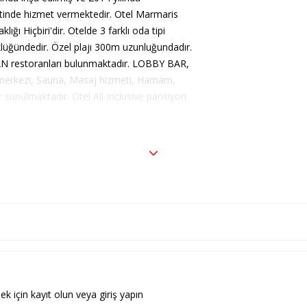
eptinde hizmet vermektedir. Otel Marmaris
ğı Hiçbiri'dir. Otelde 3 farklı oda tipi
lüğündedir. Özel plajı 300m uzunluğundadır.
AN restoranları bulunmaktadır. LOBBY BAR,
 merkezi, Sauna, Masaj hizmeti, Hamam,
r sunulmaktadır. Otel All Inclusive pansiyon
ek için kayıt olun veya giriş yapın